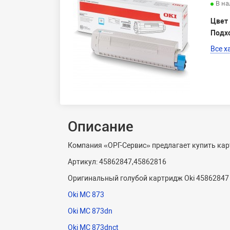
В н
Цвет
Подх
Все х
Описание
Компания «ОРГ-Сервис» предлагает купить карт
Артикул: 45862847,45862816
Оригинальный голубой картридж Oki 45862847 
Oki MC 873
Oki MC 873dn
Oki MC 873dnct