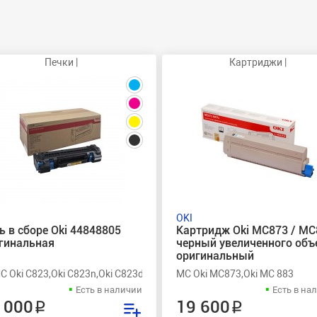
Печки |
Картриджи |
OKI
ь в сборе Oki 44848805
Картридж Oki MC873 / MC
гинальная
черный увеличенного об
оригинальный
C823n,Oki C823dn,Oki C 831,Oki C 831CDTN,Oki C 831DN,Oki C 831N,Ok
MC Oki C823,Oki C823n,Oki C823dn,Oki C 831,Oki C 831CDTN,Oki C 831
MC Oki MC873,Oki MC 883
Есть в наличии
Есть в на
 000 ₽
19 600 ₽