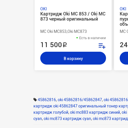
OKI
OKI
Картридж Oki MC 853 / Oki MC
Кар
873 черный оригинальный
пур
объ
MC Oki MC853,Oki MC873
MC O
Есть в наличии
11 500 ₽
24
В корзину
45862816
,
oki 45862816/45862847
,
oki 45862816
картридж oki 45862847 оригинальный тонер картр
картридж голубой
,
oki mc883 картридж синий
,
oki
cyan
,
oki mc873 картридж cyan
,
oki mc873 картри