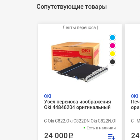
Сопутствующие товары
Ленты переноса |
OKI
OKI
Узел переноса изображения
Печ
Oki 44846204 оригинальный
ори
C Oki C822,Oki C822DN,Oki C822N,Oki C823,Oki 
C , 
Есть в наличии
24 000 ₽
24