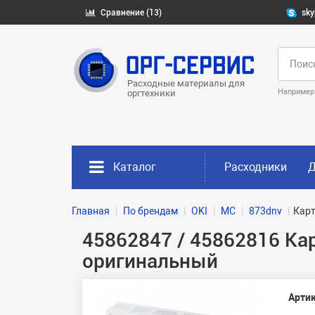
Сравнение (13)
sky
Расходные материалы для
Например
оргтехники
Каталог
Расходники
Д
Главная
По брендам
OKI
MC
873dnv
Карт
45862847 / 45862816 Ка
оригинальный
Артик