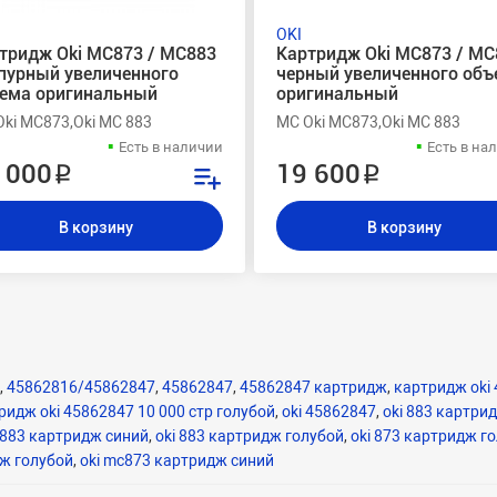
OKI
тридж Oki MC873 / MC883
Картридж Oki MC873 / MC
пурный увеличенного
черный увеличенного об
ема оригинальный
оригинальный
ki MC873,Oki MC 883
MC Oki MC873,Oki MC 883
Есть в наличии
Есть в на
 000 ₽
19 600 ₽
В корзину
В корзину
,
45862816/45862847
,
45862847
,
45862847 картридж
,
картридж oki
идж oki 45862847 10 000 стр голубой
,
oki 45862847
,
oki 883 картри
 883 картридж синий
,
oki 883 картридж голубой
,
oki 873 картридж г
дж голубой
,
oki mc873 картридж синий