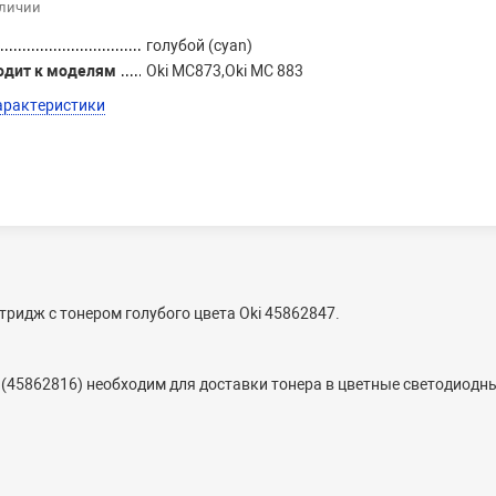
аличии
голубой (cyan)
одит к моделям
Oki MC873,Oki MC 883
арактеристики
ридж с тонером голубого цвета Oki 45862847.
(45862816) необходим для доставки тонера в цветные светодиодн