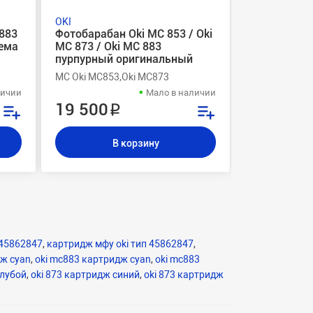
OKI
OKI
883
Фотобарабан Oki MC 853 / Oki
Фотобарабан
ъема
MC 873 / Oki MC 883
MC 873 / Ok
пурпурный оригинальный
оригиналь
MC Oki MC853,Oki MC873
MC Oki MC853
личии
Мало в наличии
19 500 ₽
28 000 
В корзину
В
 45862847
,
картридж мфу oki тип 45862847
,
дж cyan
,
oki mc883 картридж cyan
,
oki mc883
олубой
,
oki 873 картридж синий
,
oki 873 картридж