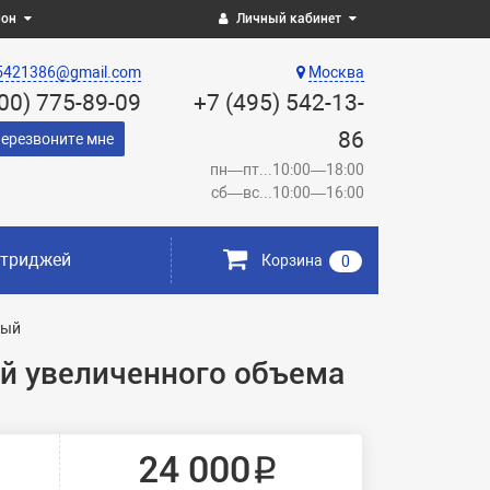
ион
Личный кабинет
5421386@gmail.com
Москва
800) 775-89-09
+7 (495) 542-13-
86
ерезвоните мне
пн—пт...10:00—18:00
сб—вс...10:00—16:00
ртриджей
Корзина
0
ный
ой увеличенного объема
24 000 ₽