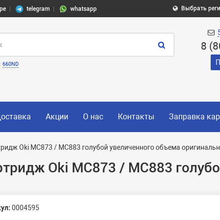
Выбрать рег
pe
telegram
whatsapp
8 (
П
:
660ND
оставка
Акции
О нас
Контакты
Заправка ка
ридж Oki MC873 / MC883 голубой увеличенного объема оригиналь
ртридж Oki MC873 / MC883 голуб
ул:
0004595