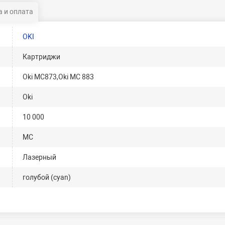
 и оплата
OKI
Картриджи
Oki MC873,Oki MC 883
Oki
10 000
MC
Лазерный
голубой (cyan)