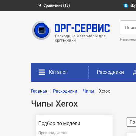
Сравнение (13)
sky
Расходные материалы для
Например
оргтехники
Каталог
Расходники
Д
Главная
Расходники
Чипы
Xerox
Чипы Xerox
Подбор по модели
Производители