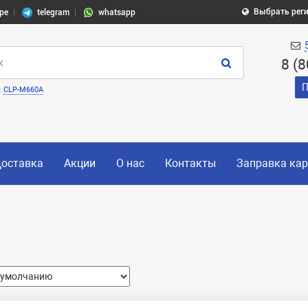
Выбрать рег
pe
telegram
whatsapp
8 (
П
:
CLP-M660A
оставка
Акции
О нас
Контакты
Заправка ка