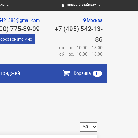
ион
Личный кабинет
5421386@gmail.com
Москва
800) 775-89-09
+7 (495) 542-13-
86
ерезвоните мне
пн—пт...10:00—18:00
сб—вс...10:00—16:00
ртриджей
Корзина
0