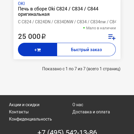
OKI
Печь в сборе Oki C824 / C834 / C844
оригинальная
C C824 / C824DN / C834DNW / C834 / C834nw / C844 / C84
Мало в наличии
25 000 ₽
Быстрый заказ
+
Показано с 1 по 7 из 7 (всего 1 страниц)
Акции и скидки
О нас
Контакты
Доставка и оплата
Конфиденциальность
+7 (495) 542-13-86