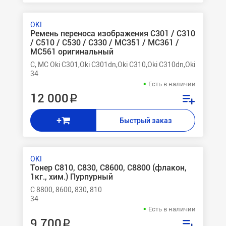
OKI
Ремень переноса изображения C301 / C310
/ C510 / C530 / C330 / MC351 / MC361 /
MC561 оригинальный
C, MC Oki C301,Oki C301dn,Oki C310,Oki C310dn,Oki C310n,
34
Есть в наличии
12 000 ₽
+
Быстрый заказ
OKI
Тонер C810, C830, C8600, C8800 (флакон,
1кг., хим.) Пурпурный
C 8800, 8600, 830, 810
34
Есть в наличии
9 700 ₽