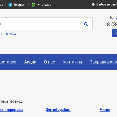
Выбрать рег
pe
telegram
whatsapp
8 (
П
:
HP CE285A
оставка
Акции
О нас
Контакты
Заправка ка
рый переход:
ты переноса
Фотобарабан
Чипы