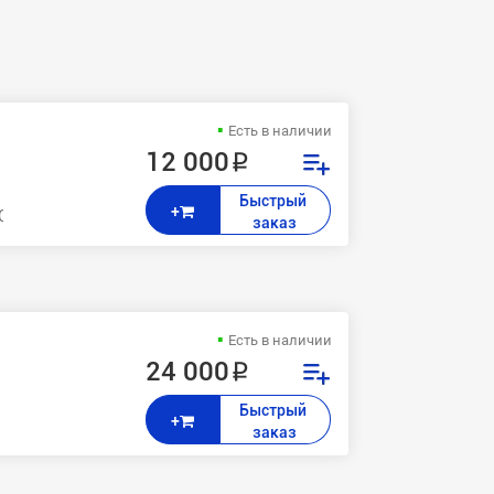
Есть в наличии
12 000 ₽
Быстрый 
+
i C310n,Oki C321,Oki C321dn,Oki C330,Oki C330dn,Oki C331,Oki C331d
заказ
Есть в наличии
24 000 ₽
Быстрый 
+
заказ