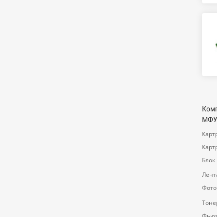
Комп
МФУ 
Карт
Карт
Блок
Лент
Фото
Тоне
Фьюз