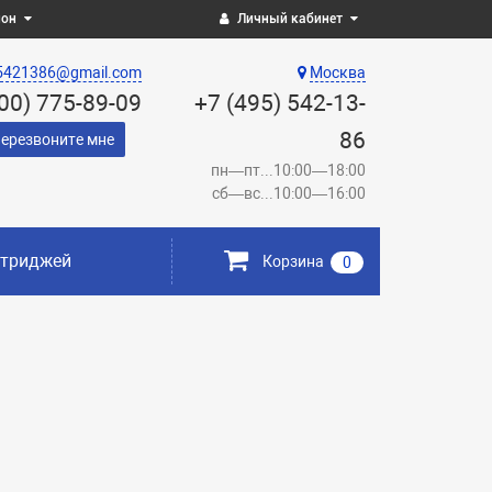
ион
Личный кабинет
5421386@gmail.com
Москва
800) 775-89-09
+7 (495) 542-13-
86
ерезвоните мне
пн—пт...10:00—18:00
сб—вс...10:00—16:00
ртриджей
Корзина
0