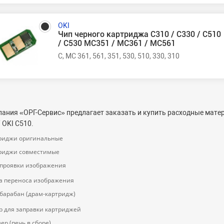
OKI
Чип черного картриджа C310 / C330 / C510
/ C530 MC351 / MC361 / MC561
C, MC 361, 561, 351, 530, 510, 330, 310
ания «ОРГ-Cервис» предлагает заказать и купить расходные мате
OKI C510.
риджи оригинальные
риджи совместимые
 проявки изображения
а переноса изображения
барабан (драм-картридж)
р для заправки картриджей
ер (печь в сборе)