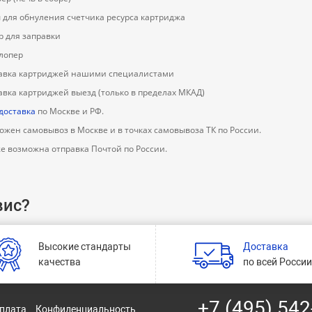
 для обнуления счетчика ресурса картриджа
р для заправки
лопер
авка картриджей нашими специалистами
авка картриджей выезд (только в пределах МКАД)
 доставка
по Москве и РФ.
ожен самовывоз в Москве и в точках самовывоза ТК по России.
же возможна отправка Почтой по России.
вис?
Высокие стандарты
Доставка
качества
по всей Росси
+7 (495) 542
оплата
Конфиденциальность