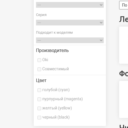
Серия
Л
Подходит к моделям
Производитель
Oki
Совместимый
Ф
Цвет
голубой (cyan)
пурпурный (magenta)
желтый (yellow)
черный (black)
Ч