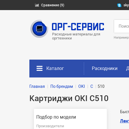
Сравнение (9)
sky
Расходные материалы для
Например
оргтехники
Каталог
Расходники
Д
Главная
По брендам
OKI
C
510
Картриджи OKI C510
Быст
Подбор по модели
Лен
Производители