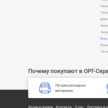
Чипы
Тоне
Деве
Запр
Запр
Есть
Возм
Так 
Почему покупают в ОРГ-Сер
Лучшие расходные
материалы
Акции и скидки
Контакты
О нас
Доставка и 