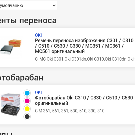
енты переноса
OKI
Ремень переноса изображения C301 / C310
/ C510 / C530 / C330 / MC351 / MC361 /
MC561 оригинальный
C, MC Oki C301,Oki C301dn,Oki C310,Oki C310dn,Ok
отобарабан
OKI
Фотобарабан Oki C310 / C330 / C510 / C530
оригинальный
C M 361, 561, 351, 530, 510, 330, 310
ипы