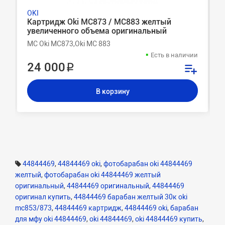
OKI
Картридж Oki MC873 / MC883 желтый
увеличенного объема оригинальный
MC Oki MC873,Oki MC 883
Есть в наличии
24 000 ₽
В корзину
44844469
,
44844469 oki
,
фотобарабан oki 44844469
желтый
,
фотобарабан oki 44844469 желтый
оригинальный
,
44844469 оригинальный
,
44844469
оригинал купить
,
44844469 барабан желтый 30к oki
mc853/873
,
44844469 картридж
,
44844469 oki
,
барабан
для мфу oki 44844469
,
oki 44844469
,
oki 44844469 купить
,