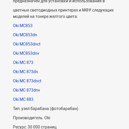
предназначен для установки и использования в
цветных светодиодных принтерах и МФУ следующих
моделей на тонере желтого цвета:
Oki MC853
Oki MC853dn
Oki MC853dnct
Oki MC853dnv
Oki MC 873
Oki MC 873dn
Oki MC 873dnct
Oki MC 873dnv
Oki MC 883
Тип: узел барабана (фотобарабан)
Производитель: Oki
Ресурс: 30 000 страниц