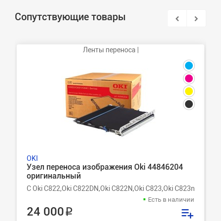
Сопутствующие товары
Ленты переноса |
OKI
Узел переноса изображения Oki 44846204
оригинальный
C Oki C822,Oki C822DN,Oki C822N,Oki C823,Oki C823n,Oki C82
Есть в наличии
24 000 ₽