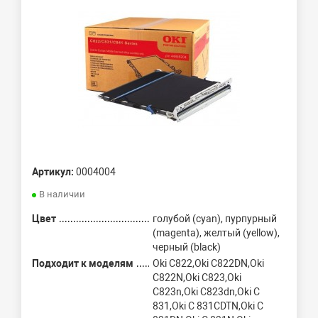
Артикул:
0004004
В наличии
Цвет
голубой (cyan), пурпурный
(magenta), желтый (yellow),
черный (black)
Подходит к моделям
Oki C822,Oki C822DN,Oki
C822N,Oki C823,Oki
C823n,Oki C823dn,Oki C
831,Oki C 831CDTN,Oki C