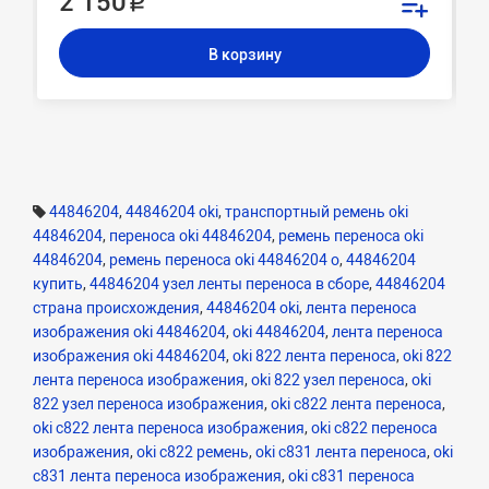
2 150 ₽
В корзину
44846204
,
44846204 oki
,
транспортный ремень oki
44846204
,
переноса oki 44846204
,
ремень переноса oki
44846204
,
ремень переноса oki 44846204 o
,
44846204
купить
,
44846204 узел ленты переноса в сборе
,
44846204
страна происхождения
,
44846204 oki
,
лента переноса
изображения oki 44846204
,
oki 44846204
,
лента переноса
изображения oki 44846204
,
oki 822 лента переноса
,
oki 822
лента переноса изображения
,
oki 822 узел переноса
,
oki
822 узел переноса изображения
,
oki c822 лента переноса
,
oki c822 лента переноса изображения
,
oki c822 переноса
изображения
,
oki c822 ремень
,
oki c831 лента переноса
,
oki
c831 лента переноса изображения
,
oki c831 переноса