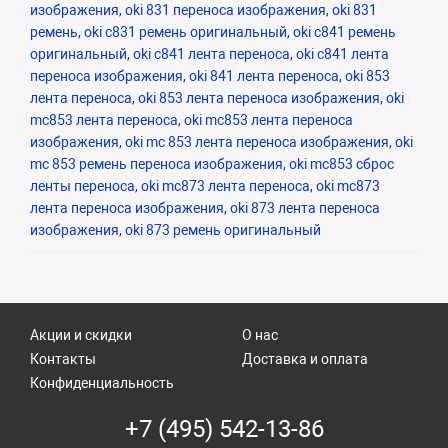
изображения
,
oki 831 переноса изображения
,
oki 831
ремень
,
oki c831 ремень оригинальный
,
oki c841 ремень
оригинальный
,
oki c841 лента переноса
,
oki c841 лента
переноса изображения
,
oki 841 лента переноса
,
oki 853
лента переноса
,
oki 853 лента переноса изображения
,
oki
mc853 лента переноса
,
oki mc853 лента переноса
изображения
,
oki mc 853 лента переноса изображения
,
oki
mc 853 ремень переноса изображения
,
oki mc853 сброс
ленты переноса
,
oki mc873 лента переноса
,
oki mc873
лента переноса изображения
,
oki 873 лента переноса
изображения
,
oki 873 ремень оригинальный
Акции и скидки
О нас
Контакты
Доставка и оплата
Конфиденциальность
+7 (495) 542-13-86