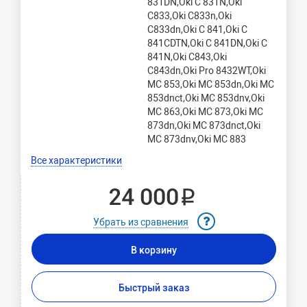
831DN,Oki C 831N,Oki
C833,Oki C833n,Oki
C833dn,Oki C 841,Oki C
841CDTN,Oki C 841DN,Oki C
841N,Oki C843,Oki
C843dn,Oki Pro 8432WT,Oki
MC 853,Oki MC 853dn,Oki MC
853dnct,Oki MC 853dnv,Oki
MC 863,Oki MC 873,Oki MC
873dn,Oki MC 873dnct,Oki
MC 873dnv,Oki MC 883
Все характеристики
24 000 ₽
Убрать из сравнения
В корзину
Быстрый заказ