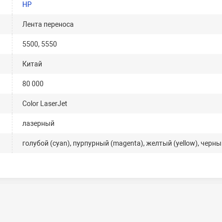
HP
Лента переноса
5500, 5550
Китай
80 000
Color LaserJet
лазерный
голубой (cyan), пурпурный (magenta), желтый (yellow), черный