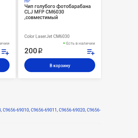
HP
HP
Чип голубого фотобарабана
Комплект в
CLJ MFP CM6030
желтого фо
,совместимый
LaserJet 95
(фотовал,д
215гр.,чип
Color LaserJet CM6030
Color LaserJe
личии
Есть в наличии
200 ₽
7 600 ₽
В корзину
В
3
,
C9656-69010
,
C9656-69011
,
C9656-69020
,
C9656-