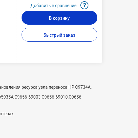
Добавить в сравнение
В корзину
Быстрый заказ
новления ресурса узла переноса HP C9734A.
5935A,C9656-69003,C9656-69010,C9656-
нтерах: