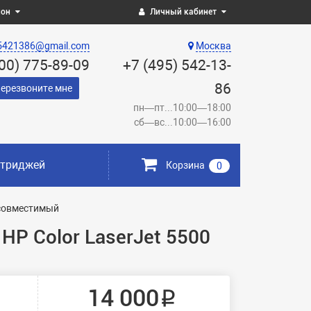
ион
Личный кабинет
5421386@gmail.com
Москва
800) 775-89-09
+7 (495) 542-13-
86
ерезвоните мне
пн—пт...10:00—18:00
сб—вс...10:00—16:00
ртриджей
Корзина
0
 совместимый
HP Color LaserJet 5500
14 000 ₽