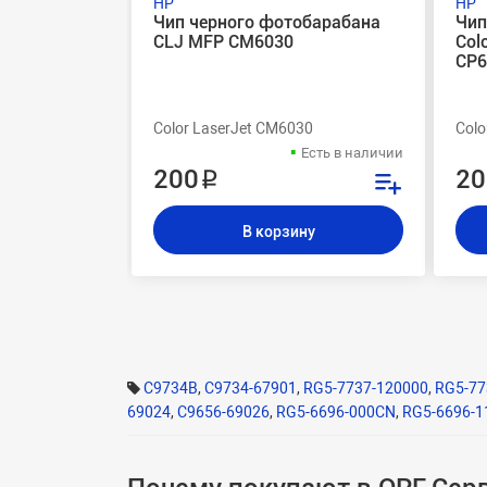
HP
HP
Чип черного фотобарабана
Чип
CLJ MFP CM6030
Col
CP
Color LaserJet CM6030
Col
Есть в наличии
200 ₽
20
В корзину
C9734B
,
C9734-67901
,
RG5-7737-120000
,
RG5-77
69024
,
C9656-69026
,
RG5-6696-000CN
,
RG5-6696-