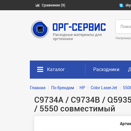
Сравнение (9)
sky
Расходные материалы для
Например
оргтехники
Каталог
Расходники
Д
Главная
По брендам
HP
Color LaserJet
550
C9734A / C9734B / Q593
/ 5550 совместимый
Артик