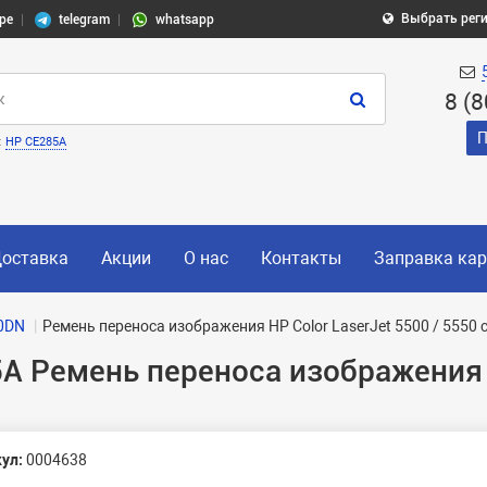
Выбрать рег
pe
telegram
whatsapp
8 (
П
:
HP CE285A
оставка
Акции
О нас
Контакты
Заправка ка
0DN
Ремень переноса изображения HP Color LaserJet 5500 / 5550
5A Ремень переноса изображения 
ул:
0004638