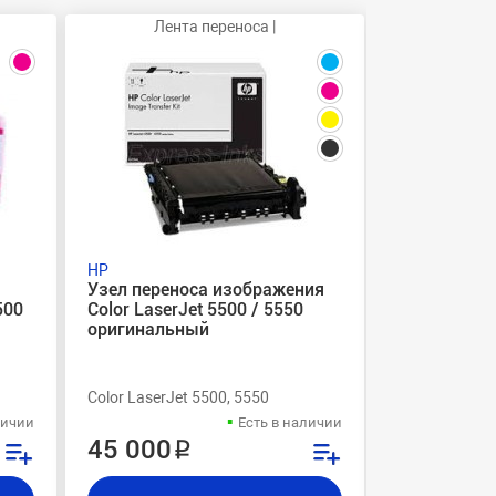
Лента переноса |
HP
HP
Узел переноса изображения
Узел закре
500
Color LaserJet 5500 / 5550
изображения
оригинальный
5550 ориги
Color LaserJet 5500, 5550
Color LaserJe
личии
Есть в наличии
45 000 ₽
23 000 