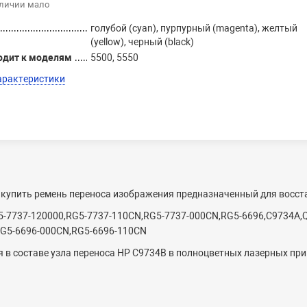
аличии мало
голубой (cyan), пурпурный (magenta), желтый
(yellow), черный (black)
одит к моделям
5500, 5550
арактеристики
 купить ремень переноса изображения предназначенный для восста
-7737-120000,RG5-7737-110CN,RG5-7737-000CN,RG5-6696,C9734A,Q
RG5-6696-000CN,RG5-6696-110CN
 в составе узла переноса HP C9734
B
в полноцветных лазерных при