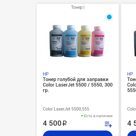
Тонер |
HP
HP
Тонер голубой для заправки
Тон
Color LaserJet 5500 / 5550, 300
Col
гр.
555
Color LaserJet 5500,555
Colo
Есть в наличии
4 500 ₽
4 