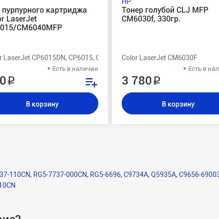
HP
 пурпурного картриджа
Тонер голубой CLJ MFP
or LaserJet
CM6030f, 330гр.
6015/CM6040MFP
or LaserJet CP6015DN, CP6015, CM6040MFP
Color LaserJet CM6030F
Есть в наличии
Есть в на
0 ₽
3 780 ₽
В корзину
В корзину
37-110CN
,
RG5-7737-000CN
,
RG5-6696
,
C9734A
,
Q5935A
,
C9656-6900
110CN