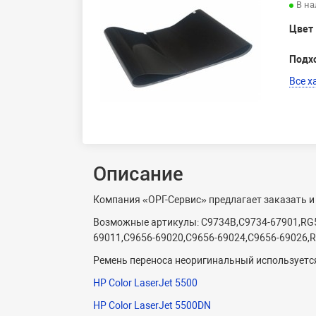
В н
Цвет
Подх
Все х
Описание
Компания «ОРГ-Сервис» предлагает заказать и
Возможные артикулы: C9734B,C9734-67901,RG5
69011,C9656-69020,C9656-69024,C9656-69026,
Ремень переноса неоригинальный используется
HP Color LaserJet 5500
HP Color LaserJet 5500DN