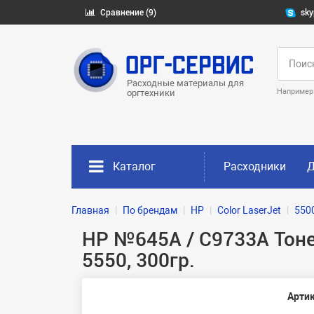
Сравнение (9)
sky
Расходные материалы для
Например
оргтехники
Каталог
Расходники
Д
Главная
По брендам
HP
Color LaserJet
550
HP №645A / C9733A Тонер
5550, 300гр.
Артик