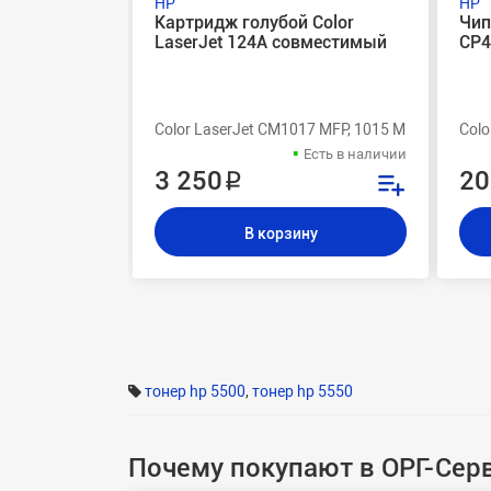
HP
HP
Картридж голубой Color
Чип
LaserJet 124A совместимый
CP4
Color LaserJet CM1017 MFP, 1015 MFP, 2605DTN
Colo
Есть в наличии
3 250 ₽
20
В корзину
тонер hp 5500
,
тонер hp 5550
Почему покупают в ОРГ-Сер