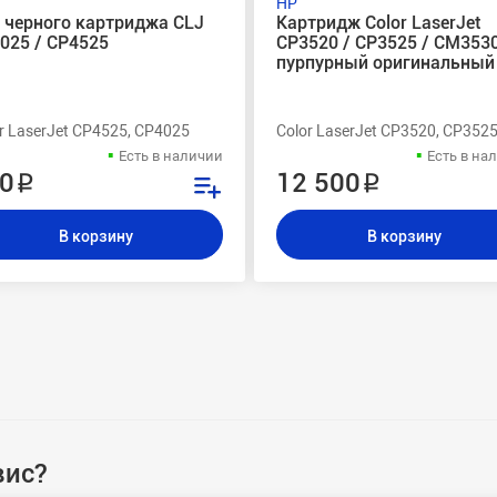
HP
 черного картриджа CLJ
Картридж Color LaserJet
025 / CP4525
CP3520 / CP3525 / CM353
пурпурный оригинальный
, 2600N, 2605DN, 2605, 1600
r LaserJet CP4525, CP4025
Color LaserJet CP3520, CP352
Есть в наличии
Есть в на
0 ₽
12 500 ₽
В корзину
В корзину
вис?