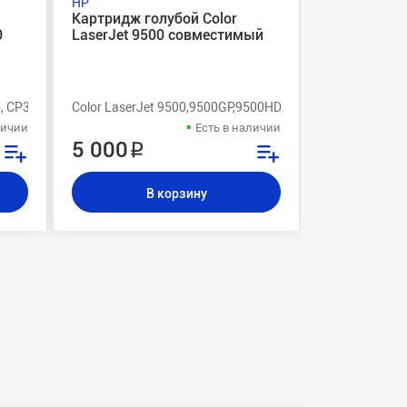
HP
HP
Картридж голубой Color
Чип желтог
0
LaserJet 9500 совместимый
/ 2500 / 255
5, CP3525n, CP3525dn, CP3525x, CM3530, CM3530fs
Color LaserJet 9500,9500GP,9500HDN,9500n
Color LaserJe
личии
Есть в наличии
5 000 ₽
320 ₽
В корзину
В