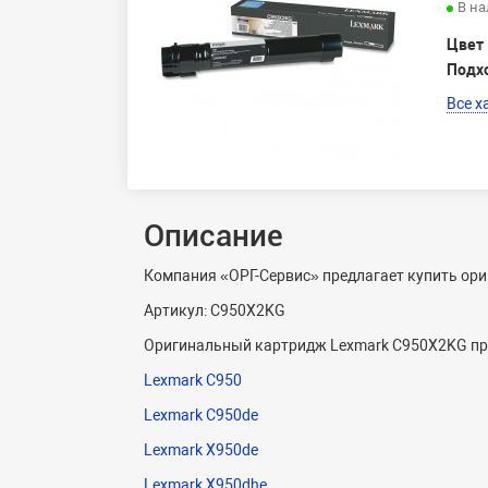
В н
Цвет
Подх
Все х
Описание
Компания «ОРГ-Сервис» предлагает купить ори
Артикул: C950X2KG
Оригинальный картридж Lexmark C950X2KG пре
Lexmark C950
Lexmark C950de
Lexmark X950de
Lexmark X950dhe