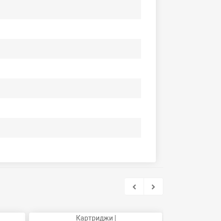
Картриджи |
Ка