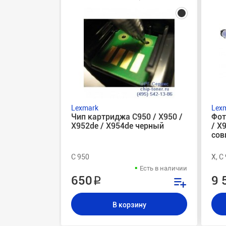
Lexmark
Lex
Чип картриджа C950 / X950 /
Фот
X952de / X954de черный
/ X
сов
C 950
X, C
Есть в наличии
650 ₽
9 
В корзину