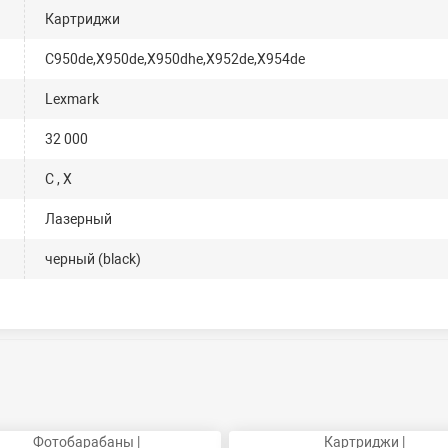
Картриджи
C950de,X950de,X950dhe,X952de,X954de
Lexmark
32 000
C , X
Лазерный
черный (black)
Фотобарабаны |
Картриджи |