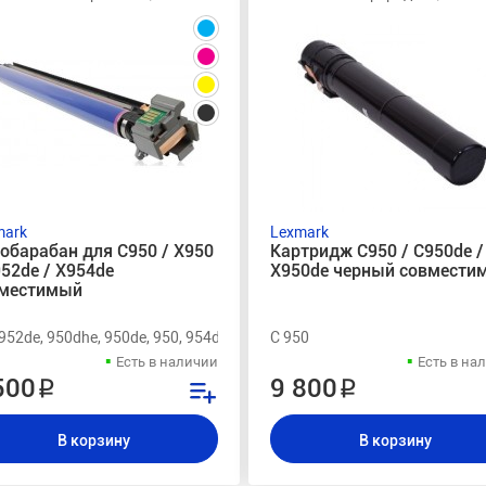
mark
Lexmark
обарабан для C950 / X950
Картридж C950 / C950de /
952de / X954de
X950de черный совмести
местимый
 952de, 950dhe, 950de, 950, 954de
C 950
Есть в наличии
Есть в на
500 ₽
9 800 ₽
В корзину
В корзину