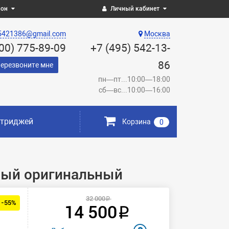
ион
Личный кабинет
5421386@gmail.com
Москва
800) 775-89-09
+7 (495) 542-13-
86
ерезвоните мне
пн—пт...10:00—18:00
сб—вс...10:00—16:00
ртриджей
Корзина
0
рный оригинальный
32 000 ₽
 -55%
14 500 ₽