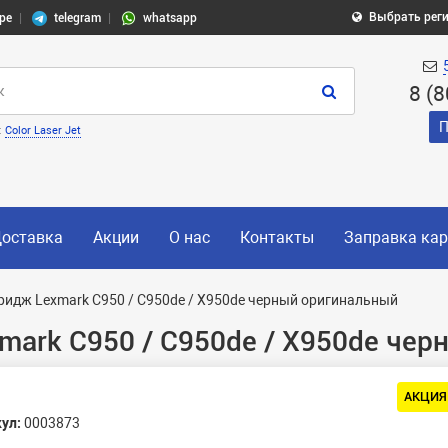
Выбрать рег
pe
telegram
whatsapp
8 (
П
:
Color Laser Jet
оставка
Акции
О нас
Контакты
Заправка ка
ридж Lexmark C950 / C950de / X950de черный оригинальный
ark C950 / C950de / X950de че
АКЦИЯ
ул:
0003873