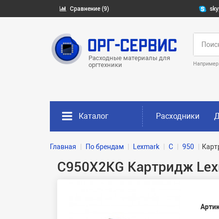
Сравнение (9)
sky
Расходные материалы для
Например
оргтехники
Каталог
Расходники
Д
Главная
По брендам
Lexmark
C
950
Карт
C950X2KG Картридж Lexm
Артик