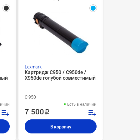
Lexmark
Lexmark
Картридж C950 / C950de /
Картридж C9
мый
X950de голубой совместимый
X950de жел
C 950
C 950
личии
Есть в наличии
7 500 ₽
7 500 ₽
В корзину
В