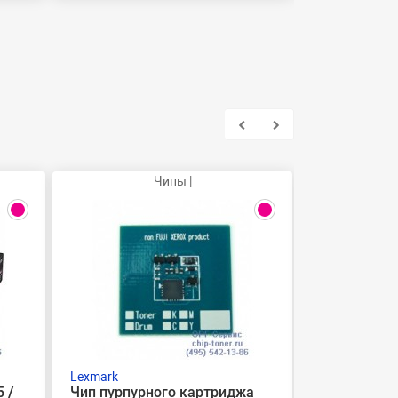
Чипы |
Lexmark
Lexmark
 /
Чип пурпурного картриджа
Тонер черн