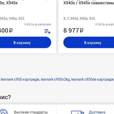
0e, X945e
X940e / X945e совместим
 945e, 940e, 935
X, C 945e, 940e, 935
Есть в наличии
Есть в на
400 ₽
8 977 ₽
В корзину
В корзину
,
lexmark c950 картридж
,
lexmark c950x2kg
,
lexmark c950de картридж
вис?
Высокие стандарты
Доставка