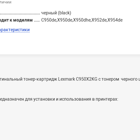
аличии
черный (black)
одит к моделям
C950de,X950de,X950dhe,X952de,X954de
арактеристики
гинальный тонер-картридж Lexmark C950X2KG с тонером черного 
дназначен для установки и использования в принтерах: