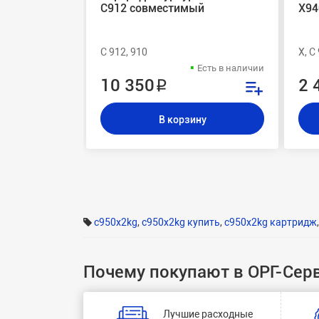
C912 совместимый
X94
C 912, 910
X, C
Есть в наличии
10 350 ₽
2 
В корзину
c950x2kg
,
c950x2kg купить
,
c950x2kg картридж
Почему покупают в ОРГ-Сер
Лучшие расходные