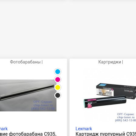
Фотобарабаны |
Картриджи |
mark
Lexmark
вие фотобарабана C935,
Картридж пурпурный C935