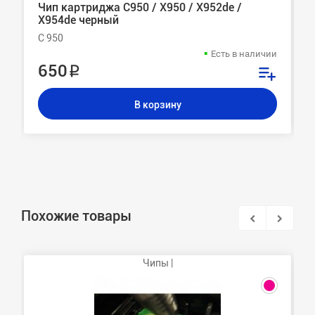
Чип картриджа C950 / X950 / X952de /
X954de черный
C 950
Есть в наличии
650 ₽
В корзину
Похожие товары
Чипы |