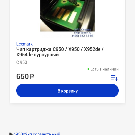
Lexmark
Чип картриджа C950 / X950 / X952de /
X954de пурпурный
C 950
Есть в наличии
650 ₽
В корзину
c950x2kg совместимый