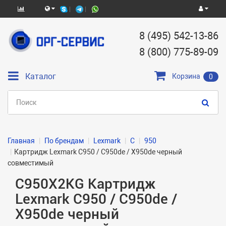
8 (495) 542-13-86
8 (800) 775-89-09
Каталог
Корзина
0
Главная
По брендам
Lexmark
C
950
Картридж Lexmark C950 / C950de / X950de черный
совместимый
C950X2KG Картридж
Lexmark C950 / C950de /
X950de черный