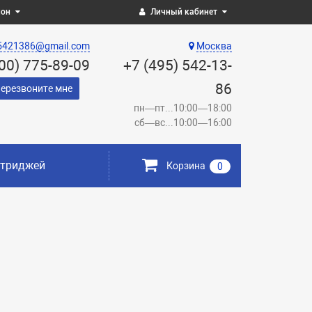
ион
Личный кабинет
5421386@gmail.com
Москва
800) 775-89-09
+7 (495) 542-13-
86
ерезвоните мне
пн—пт...10:00—18:00
сб—вс...10:00—16:00
ртриджей
Корзина
0