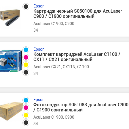
Epson
Картридж черный S050100 для AcuLaser
C900 / C1900 оригинальный
AcuLaser C1900, C900
34
Epson
Комплект картриджей AcuLaser C1100 /
CX11 / CX21 оригинальный
AcuLaser CX21, CX11N, C1100
34
Epson
Фотокондуктор S051083 для AcuLaser C900
/ C1900 оригинальный
AcuLaser C1900, C900
34