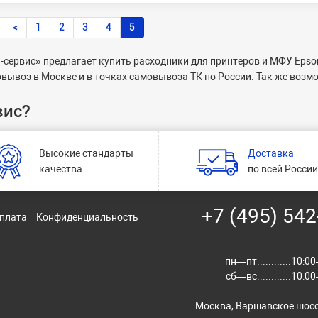
<
1
2
3
4
5
-сервис» предлагает купить
расходники для принтеров и МФУ Epso
вывоз в Москве и в точках самовывоза ТК по России. Так же возм
вис?
Высокие стандарты
Доставка
качества
по всей Росси
+7 (495) 542
оплата
Конфиденциальность
пн—пт............10:
сб—вс............10:
Москва, Варшавское шосс