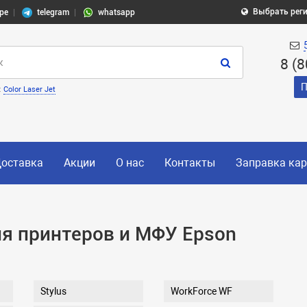
Выбрать рег
pe
telegram
whatsapp
8 (
П
:
Color Laser Jet
оставка
Акции
О нас
Контакты
Заправка ка
я принтеров и МФУ Epson
Stylus
WorkForce WF