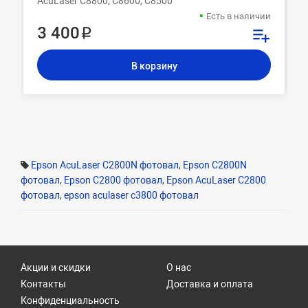
AcuLaser C8800, C8600, C8500
Есть в наличии
3 400 ₽
В корзину
Epson AcuLaser C2800N фотовал
,
Epson C2800N
фотовал
,
Epson C2800 фотовал
,
Epson AcuLaser C2800
фотовал
,
epson aculaser c3800 фотовал
Акции и скидки
О нас
Контакты
Доставка и оплата
Конфиденциальность