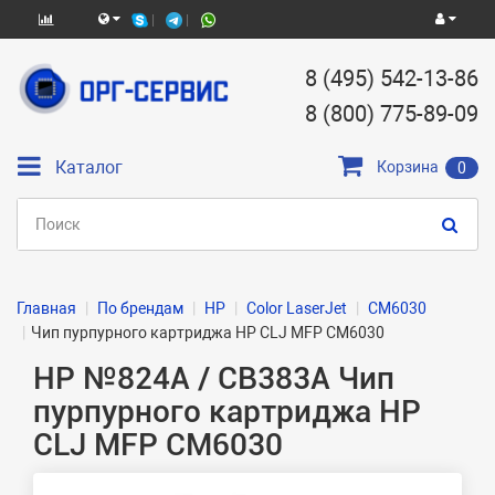
8 (495) 542-13-86
8 (800) 775-89-09
Каталог
Корзина
0
Главная
По брендам
HP
Color LaserJet
CM6030
Чип пурпурного картриджа HP CLJ MFP CM6030
HP №824A / CB383A Чип
пурпурного картриджа HP
CLJ MFP CM6030