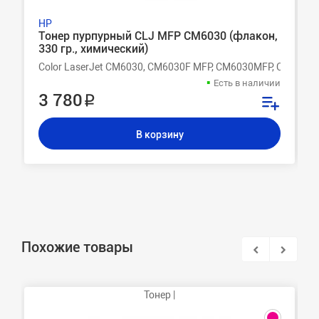
HP
Тонер пурпурный CLJ MFP CM6030 (флакон,
330 гр., химический)
Color LaserJet CM6030, CM6030F MFP, CM6030MFP, CM6040
Есть в наличии
3 780 ₽
В корзину
Похожие товары
Тонер |