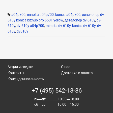
a04p700
,
minolta a04p700
,
konica a04p700
,
девелопер dv-
610y konica bizhub pro 6501 yellow
,
девелопер dv-610y
,
dv-
610y
,
dv-610y a04p700
,
minolta dv-610y
,
konica dv-610y
,
dv
610y
,
dv610y
Акции и скидки
О нас
Контакты
Доставка и оплата
Конфиденциальность
+7 (495) 542-13-86
пн—пт............10:00—18:00
сб—вс............10:00—16:00