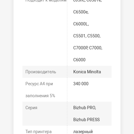
Подходит к моделям
c65hc, C6501e,
C6500e,
C6000L,
C5501, C5500,
C7000P, C7000,
C6000
Производитель
Konica Minolta
Ресурс А4 при
340 000
заполнения 5%
Серия
Bizhub PRO,
Bizhub PRESS
Тип принтера
лазерный