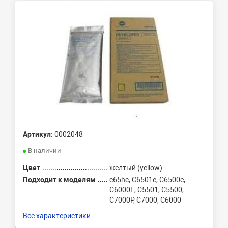
Артикул:
0002048
В наличии
Цвет
желтый (yellow)
Подходит к моделям
c65hc, C6501e, C6500e,
C6000L, C5501, C5500,
C7000P, C7000, C6000
Все характеристики