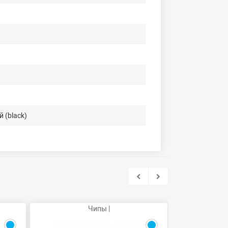
 (black)
Чипы |
Ка