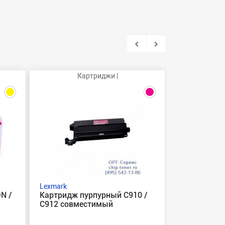
Картриджи |
Бокс
Lexmark
Lexmark
N /
Картридж пурпурный C910 /
Бокс для сб
C912 совместимый