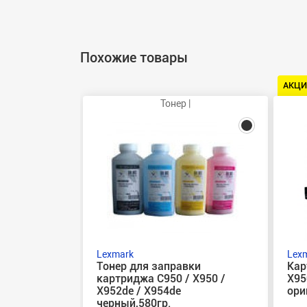
Похожие товары
АКЦИ
Тонер |
Lexmark
Lex
Тонер для заправки
Кар
картриджа C950 / X950 /
X95
X952de / X954de
ори
черный,580гр.