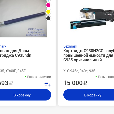
mark
Lexmark
овал для Драм-
Картридж C930H2CG голу
триджа C935hdn
повышенной емкости для
C935 оригинальный
35, X940E, 945E
X, C 945e, 940e, 935
Есть в наличии
Есть в на
593 ₽
15 000 ₽
В корзину
В корзину