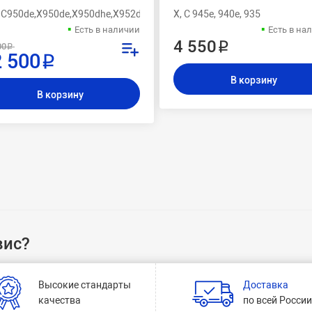
X C950de,X950de,X950dhe,X952de,X954de
X, C 945e, 940e, 935
Есть в наличии
Есть в на
4 550 ₽
00 ₽
 500 ₽
В корзину
В корзину
вис?
Высокие стандарты
Доставка
качества
по всей Росси