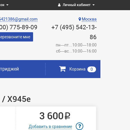
ион
Личный кабинет
5421386@gmail.com
Москва
800) 775-89-09
+7 (495) 542-13-
86
ерезвоните мне
пн—пт...10:00—18:00
сб—вс...10:00—16:00
ртриджей
Корзина
0
 / X945e
3 600 ₽
Добавить в сравнение