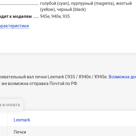
голубой (cyan), пурпурный (magenta), желтый
(yellow), черный (black)
одит к моделям
945e, 940e, 935
арактеристики
евательный вал печки Lexmark C935 / X940e / X945e.
Возможна до
к же возможна отправка Почтой по РФ.
 и оплата
Lexmark
Печки