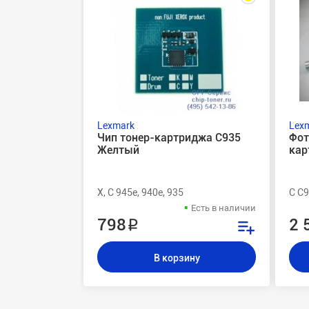
Lexmark
Lex
Чип тонер-картриджа C935
Фот
Желтый
кар
X, C 945e, 940e, 935
C C9
Есть в наличии
798 ₽
2 
В корзину