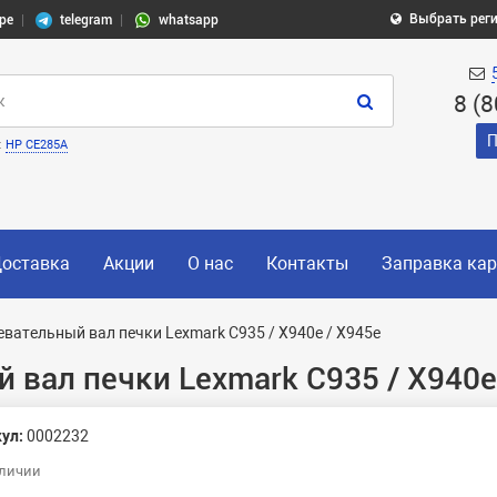
Выбрать рег
pe
telegram
whatsapp
8 (
П
:
HP CE285A
оставка
Акции
О нас
Контакты
Заправка ка
евательный вал печки Lexmark C935 / X940e / X945e
 вал печки Lexmark C935 / X940e
ул:
0002232
аличии