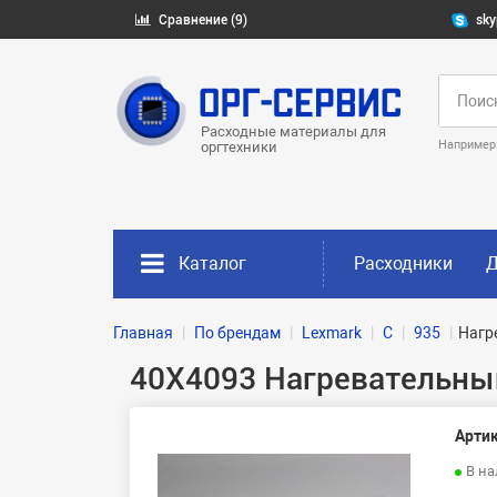
Сравнение (9)
sky
Расходные материалы для
Например
оргтехники
Каталог
Расходники
Д
Главная
По брендам
Lexmark
C
935
Нагр
40X4093 Нагревательный
Артик
В н