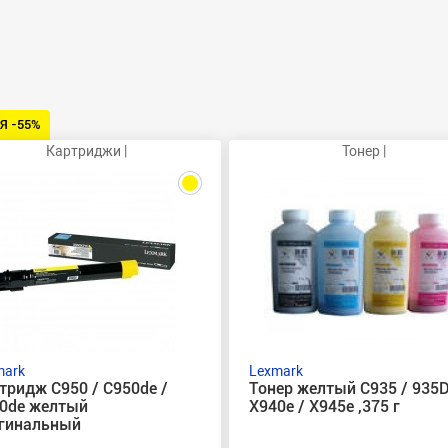
Я -55%
Картриджи |
Тонер |
mark
Lexmark
тридж C950 / C950de /
Тонер желтый C935 / 935D
0de желтый
X940e / X945e ,375 г
гинальный