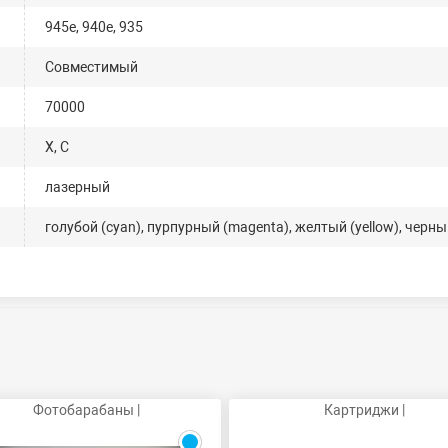
945e, 940e, 935
Совместимый
70000
X, C
лазерный
голубой (cyan), пурпурный (magenta), желтый (yellow), черный
Фотобарабаны |
Картриджи |