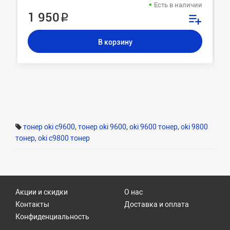
Есть в наличии
1 950 ₽
В корзину
тонер oki c9600
,
тонер oki 9600
,
oki 9600 тонер
,
oki 9800
тонер
,
oki c9800 тонер
Акции и скидки
О нас
Контакты
Доставка и оплата
Конфиденциальность