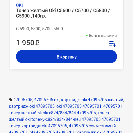
OKI
Тонер желтый Oki C5600 / C5700 / C5800 /
C5900 ,140гр.
C 5900, 5800, 5700, 5600
Есть в наличии
1 950 ₽
В корзину
47095705
,
47095705 oki
,
картридж oki 47095705 желтый
,
картридж oki 47095705
,
oki 47095705 47095701
,
47095701
тонер жёлтый 5k oki c824/834/844 47095705
,
тонер
желтый oki toner-y-c824/834/844-neu 47095705 47095701
,
тонер-картридж oki 47095705
,
47095705 совместимый
,
47095701
,
oki 47095705 47095701
,
картридж oki 47095701
,