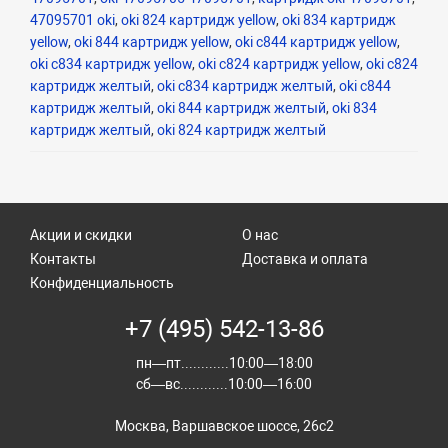
47095701 oki
,
oki 824 картридж yellow
,
oki 834 картридж
yellow
,
oki 844 картридж yellow
,
oki c844 картридж yellow
,
oki c834 картридж yellow
,
oki c824 картридж yellow
,
oki c824
картридж желтый
,
oki c834 картридж желтый
,
oki c844
картридж желтый
,
oki 844 картридж желтый
,
oki 834
картридж желтый
,
oki 824 картридж желтый
Акции и скидки
О нас
Контакты
Доставка и оплата
Конфиденциальность
+7 (495) 542-13-86
пн—пт............10:00—18:00
сб—вс............10:00—16:00
Москва, Варшавское шоссе, 26с2