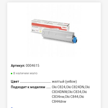
Артикул:
0004615
В наличии мало
Цвет
желтый (yellow)
Подходит к моделям
Oki C824,Oki C824DN,Oki
C834DNW,Oki C834,Oki
C834nw,Oki C844,Oki
C844dnw