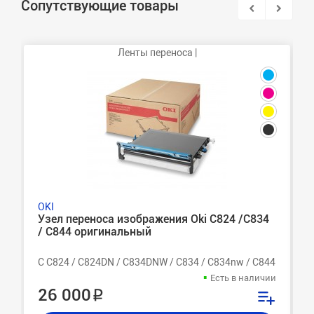
Сопутствующие товары
Ленты переноса |
OKI
Узел переноса изображения Oki C824 /C834
/ C844 оригинальный
C C824 / C824DN / C834DNW / C834 / C834nw / C844 / C844
Есть в наличии
26 000 ₽