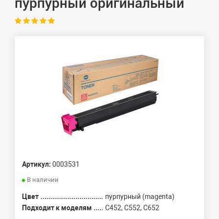
пурпурный оригинальный
Артикул:
0003531
В наличии
Цвет
пурпурный (magenta)
Подходит к моделям
C452, C552, C652