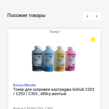
Похожие товары
Тонер |
Konica Minolta
Тонер для заправки картриджа bizhub C203
/ C253 / C353 , 400гр.желтый
Bizhub C353P, C253, C203