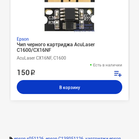
Epson
Чип черного картриджа AcuLaser
C1600/CX16NF
AcuLaser CX16NF, C1600
Есть в наличии
150 ₽
В корзину
epson s051126
,
epson C13S051126
,
картриджи epson