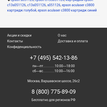
c13s051126
,
c13s051126
,
s051126
,
epson aculaser c3800
картридж голубой
,
epson aculaser c3800 картридж синий
Акции и скидки
О нас
Контакты
Доставка и оплата
Конфиденциальность
+7 (495) 542-13-86
пн—пт............10:00—18:00
сб—вс............10:00—16:00
Москва, Варшавское шоссе, 26с2
8 (800) 775-89-09
Бесплатно для регионов РФ