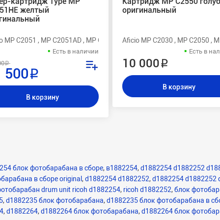
ер-картридж Type MP
Картридж MP C2550 голу
51HE желтый
оригинальный
гинальный
501
io MP C2051 , MP C2051AD , MP C2551 , MP C2551AD
Aficio MP C2030 , MP C2050 , 
Есть в наличии
Есть в на
10 000 ₽
00 ₽
 500 ₽
В корзину
В корзину
254 блок фотобарабана в сборе
,
в1882254
,
d1882254 d1882252 d188
арабана в сборе original
,
d1882254 d1882252
,
d1882254 d1882252 
отобарабан drum unit ricoh d1882254
,
ricoh d1882252
,
блок фотобар
5
,
d1882235 блок фотобарабана
,
d1882235 блок фотобарабана в сбо
4
,
d1882264
,
d1882264 блок фотобарабана
,
d1882264 блок фотобар