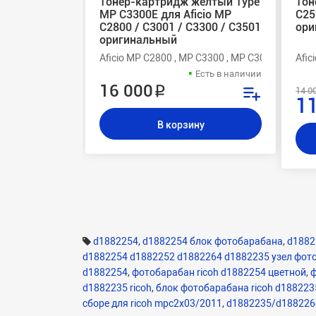
Тонер-картридж желтый Type
Тон
MP C3300E для Aficio MP
C25
C2800 / C3001 / C3300 / C3501
ори
оригинальный
Aficio MP C2800 , MP C3300 , MP C3001 , MP C3
Afic
Есть в наличии
16 000 ₽
14 0
11
В корзину
d1882254
,
d1882254 блок фотобарабана
,
d1882
d1882254 d1882252 d1882264 d1882235 узел фотоб
d1882254
,
фотобарабан ricoh d1882254 цветной
,
ф
d1882235 ricoh
,
блок фотобарабана ricoh d188223
сборе для ricoh mpc2x03/2011
,
d1882235/d188226