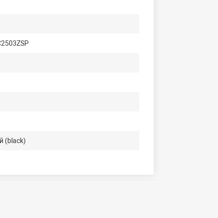
 C2503ZSP
 (black)