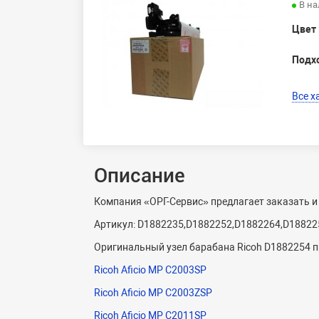
В н
Цвет
Подх
Все х
Описание
Компания «ОРГ-Сервис» предлагает заказать и
Артикул: D1882235,D1882252,D1882264,D18822
Оригинальный узел барабана Ricoh D1882254 п
Ricoh Aficio MP C2003SP
Ricoh Aficio MP C2003ZSP
Ricoh Aficio MP C2011SP