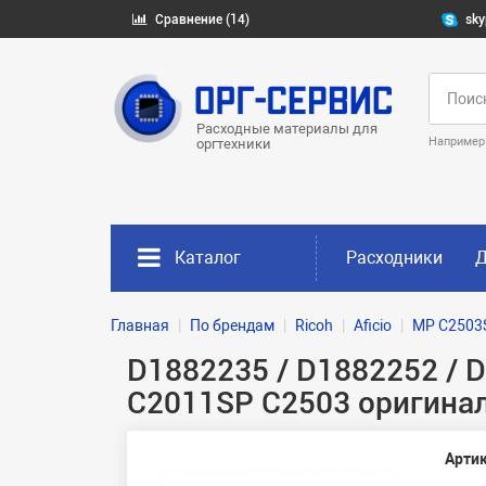
Сравнение (14)
sky
Расходные материалы для
Например
оргтехники
Каталог
Расходники
Д
Главная
По брендам
Ricoh
Aficio
MP C2503
D1882235 / D1882252 / 
C2011SP C2503 оригина
Артик