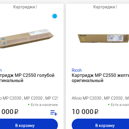
Картриджи |
Картриджи |
h
Ricoh
тридж MP C2550 голубой
Картридж MP C2550 желт
гинальный
оригинальный
550
io MP C2030 , MP C2050 , MP C2530 , MP C2550
Aficio MP C2030 , MP C2050 , 
Есть в наличии
Есть в на
 000 ₽
10 000 ₽
В корзину
В корзину