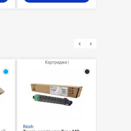
Картриджи |
Ка
Ricoh
Ricoh