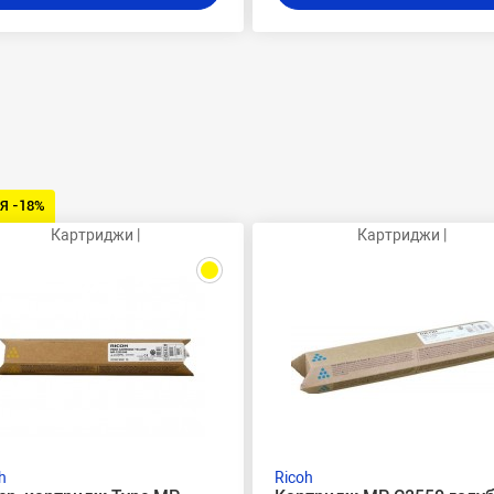
Я -18%
Картриджи |
Картриджи |
h
Ricoh