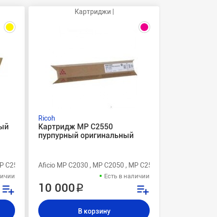
Картриджи |
Ricoh
ый
Картридж MP C2550
пурпурный оригинальный
MP C2530 , MP C2550
Aficio MP C2030 , MP C2050 , MP C2530 , MP C2550
личии
Есть в наличии
10 000 ₽
В корзину