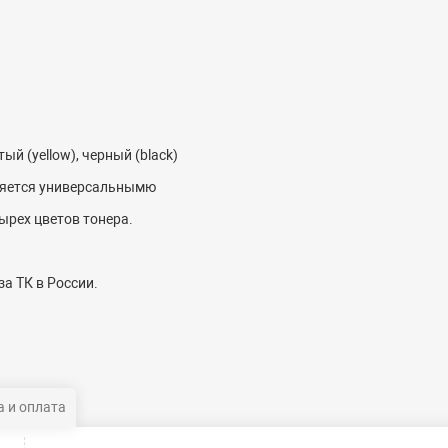
ый (yellow), черный (black)
ляется универсальнымю
ырех цветов тонера.
а ТК в России.
 и оплата