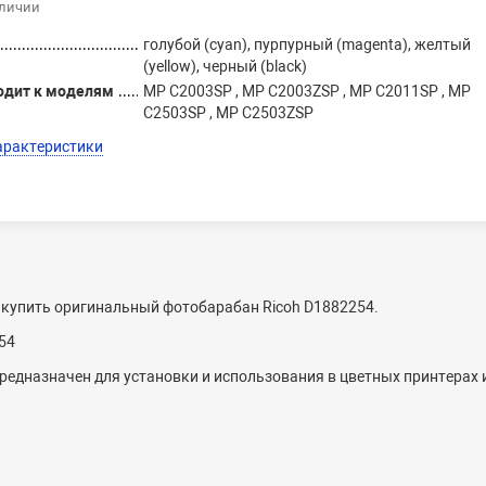
аличии
голубой (cyan), пурпурный (magenta), желтый
(yellow), черный (black)
одит к моделям
MP C2003SP , MP C2003ZSP , MP C2011SP , MP
C2503SP , MP C2503ZSP
арактеристики
 купить оригинальный фотобарабан Ricoh D1882254.
54
редназначен для установки и использования в цветных принтерах 