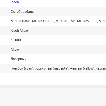
Ricoh
Фотобарабаны
MP C2003SP , MP C2003ZSP , MP C2011SP , MP C2503SP , MP
Ricoh Aficio
60 000
Aficio
Лазерный
голубой (cyan), пурпурный (magenta), желтый (yellow), черный