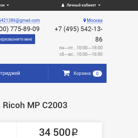
ион
Личный кабинет
5421386@gmail.com
Москва
800) 775-89-09
+7 (495) 542-13-
86
ерезвоните мне
пн—пт...10:00—18:00
сб—вс...10:00—16:00
ртриджей
Корзина
0
 Ricoh MP C2003
34 500 ₽