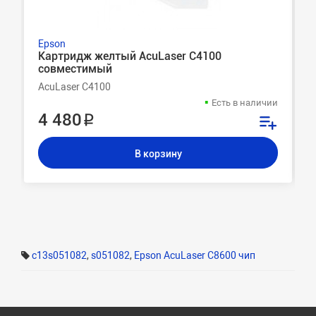
Epson
Картридж желтый AcuLaser C4100
совместимый
AcuLaser C4100
Есть в наличии
4 480 ₽
В корзину
c13s051082
,
s051082
,
Epson AcuLaser C8600 чип