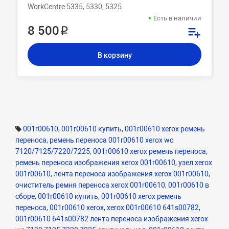
WorkCentre 5335, 5330, 5325
Есть в наличии
8 500 ₽
В корзину
001r00610
,
001r00610 купить
,
001r00610 xerox ремень
переноса
,
ремень переноса 001r00610 xerox wc
7120/7125/7220/7225
,
001r00610 xerox ремень переноса
,
ремень переноса изображения xerox 001r00610
,
узел xerox
001r00610
,
лента переноса изображения xerox 001r00610
,
очиститель ремня переноса xerox 001r00610
,
001r00610 в
сборе
,
001r00610 купить
,
001r00610 xerox ремень
переноса
,
001r00610 xerox
,
xerox 001r00610 641s00782
,
001r00610 641s00782 лента переноса изображения xerox