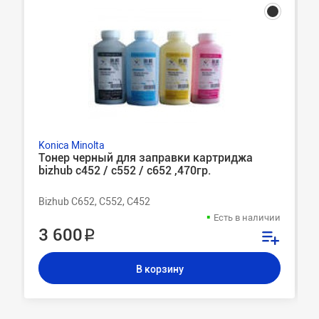
Konica Minolta
Тонер черный для заправки картриджа
bizhub c452 / c552 / c652 ,470гр.
Bizhub C652, C552, C452
Есть в наличии
3 600 ₽
В корзину