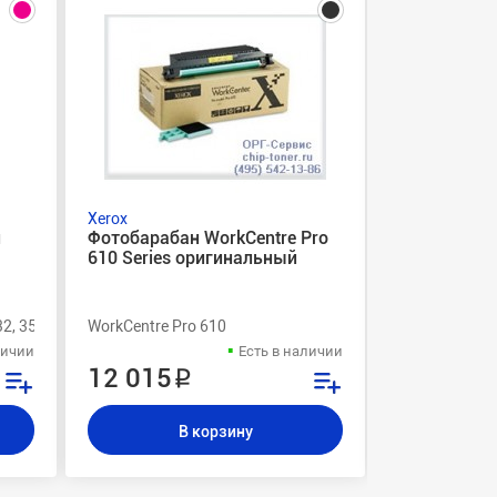
Xerox
Xerox
и
Фотобарабан WorkCentre Pro
Девелопер 
610 Series оригинальный
(604k07500
пурпурный 
32, 3535, 2240
WorkCentre Pro 610
WorkCentre Pr
личии
Есть в наличии
12 015 ₽
5 000 ₽
В корзину
В