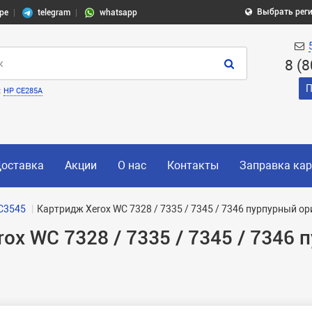
Выбрать рег
pe
telegram
whatsapp
8 (
П
:
HP CE285A
оставка
Акции
О нас
Контакты
Заправка ка
C3545
Картридж Xerox WC 7328 / 7335 / 7345 / 7346 пурпурный о
ox WC 7328 / 7335 / 7345 / 7346 