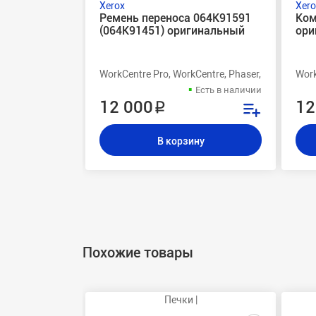
Xerox
Xero
Ремень переноса 064K91591
Ком
(064K91451) оригинальный
ори
WorkCentre Pro, WorkCentre, Phaser, DocuColor 
Work
Есть в наличии
12 000 ₽
12
В корзину
Похожие товары
Печки |