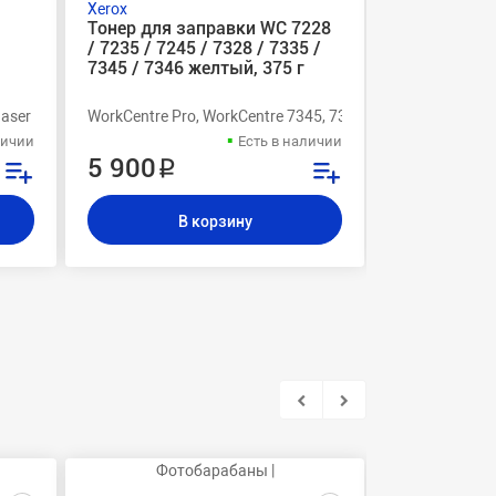
Xerox
Xerox
Тонер для заправки WC 7228
Фотобараба
/ 7235 / 7245 / 7328 / 7335 /
C2128 / C26
7345 / 7346 желтый, 375 г
оригиналь
, 7750, 7700, M24, 3535, 2240
35, 7228
Phaser Pro 123,128,C2128,133,5222,5225,5230,WC 7228,7235,7245,WC
WorkCentre Pro, WorkCentre 7345, 7335, 7328, 7245, 7235
WorkCentre Pr
личии
Есть в наличии
5 900 ₽
8 600 ₽
В корзину
В
Фотобарабаны |
Де