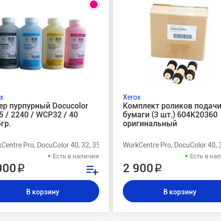
x
Xerox
ер пурпурный Docucolor
Комплект роликов подач
5 / 2240 / WCP32 / 40
бумаги (3 шт.) 604K20360
5гр.
оригинальный
Centre Pro, DocuColor 40, 32, 3535, 2240
WorkCentre Pro, DocuColor 40, 
Есть в наличии
Есть в на
900 ₽
2 900 ₽
В корзину
В корзину