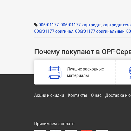
006r01177
,
006r01177 картридж
,
картридж xero
006r01177 оригинал
,
006r01177 оригинальный
,
00
Почему покупают в ОРГ-Сер
Лучшие расходные
материалы
Акции и скидки
Контакты
О нас
Доставка и 
Принимаем к оплате