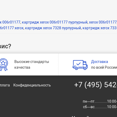
x 006r01177
,
картридж xerox 006r01177 пурпурный
,
xerox 006r01177
6r01177 xerox
,
картридж xerox 7328 пурпурный
,
картридж xerox 73
вис?
Высокие стандарты
Доставка
качества
по всей Росси
+7 (495) 542
оплата
Конфиденциальность
пн—пт............10:
сб—вс............10: