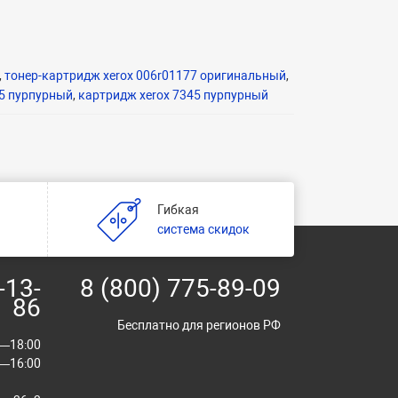
,
тонер-картридж xerox 006r01177 оригинальный
,
35 пурпурный
,
картридж xerox 7345 пурпурный
Гибкая
и
система скидок
-13-
8 (800) 775-89-09
86
Бесплатно для регионов РФ
00—18:00
00—16:00