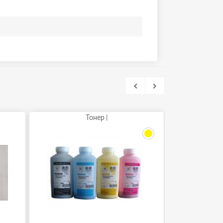
Тонер |
Фот