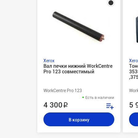
Xerox
Xero
Вал печки нижний WorkCentre
Тон
Pro 123 совместимый
353
,37
WorkCentre Pro 123
Work
Есть в наличии
4 300 ₽
5 
В корзину