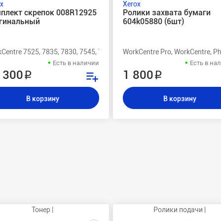
x
Xerox
плект скрепок 008R12925
Ролики захвата бумаги
гинальный
604k05880 (6шт)
7345, 7335, 7328, 7245, 7235, 7228, C3545, C2636, C2128, 7760DN, 7760
Centre 7525, 7835, 7830, 7545, 7535, 7530, 7345, 7335, 7328, 7245, 72
WorkCentre Pro, WorkCentre, 
Есть в наличии
Есть в на
 300 ₽
1 800 ₽
В корзину
В корзину
Тонер |
Ролики подачи |