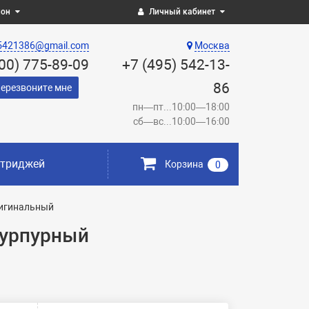
ион
Личный кабинет
5421386@gmail.com
Москва
800) 775-89-09
+7 (495) 542-13-
86
ерезвоните мне
пн—пт...10:00—18:00
сб—вс...10:00—16:00
ртриджей
Корзина
0
ригинальный
пурпурный