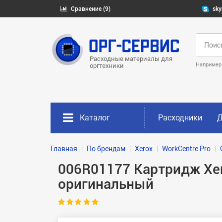
Сравнение (9)
sky
Расходные материалы для
Например
оргтехники
Каталог
Расходники
Д
Главная
По брендам
Xerox
WorkCentre Pro
006R01177 Картридж Xer
оригинальный