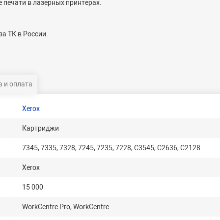
е печати в лазерных принтерах.
а ТК в России.
 и оплата
Xerox
Картриджи
7345, 7335, 7328, 7245, 7235, 7228, C3545, C2636, C2128
Xerox
15 000
WorkCentre Pro, WorkCentre