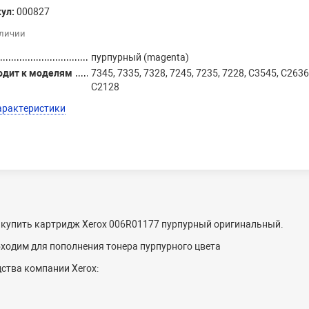
ул:
000827
аличии
пурпурный (magenta)
одит к моделям
7345, 7335, 7328, 7245, 7235, 7228, C3545, C2636
C2128
арактеристики
 купить картридж Xerox 006R01177 пурпурный оригинальный.
ходим для пополнения тонера пурпурного цвета
ства компании Xerox: