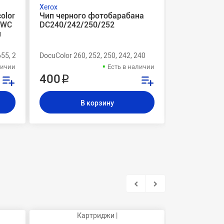
Xerox
Xerox
olor
Чип черного фотобарабана
Набор из 2
0 WC
DC240/242/250/252
картриджей
й
оригиналь
55, 260, 252, 250, 242, 240
DocuColor 260, 252, 250, 242, 240
WorkCentre, Do
личии
Есть в наличии
400 ₽
16 000 
В корзину
В
Картриджи |