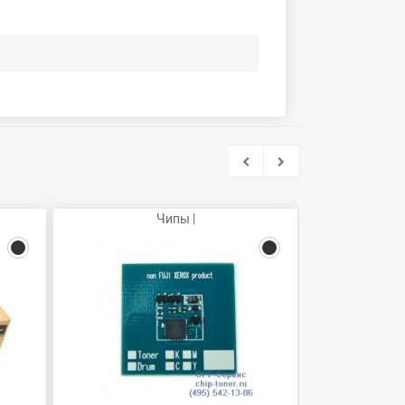
Чипы |
Ка