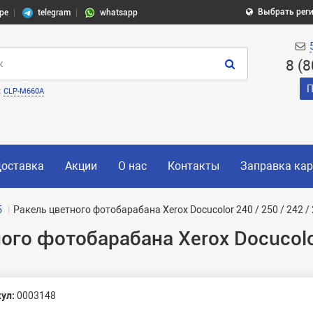
Выбрать рег
pe
telegram
whatsapp
8 (
П
:
CLP-M660A
оставка
Акции
О нас
Контакты
Заправка ка
5
Ракель цветного фотобарабана Xerox Docucolor 240 / 250 / 242 / 
го фотобарабана Xerox Docucolor 
ул:
0003148