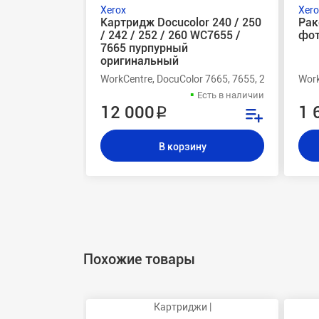
Xerox
Xero
Картридж Docucolor 240 / 250
Рак
/ 242 / 252 / 260 WC7655 /
фот
7665 пурпурный
оригинальный
WorkCentre, DocuColor 7665, 7655, 260, 252, 250
Work
Есть в наличии
12 000 ₽
1 
В корзину
Похожие товары
Картриджи |