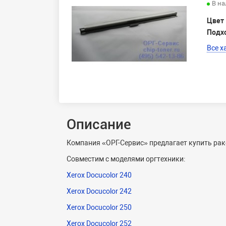
В н
Цвет
Подх
Все х
Описание
Компания «ОРГ-Сервис» предлагает купить рак
Совместим с моделями оргтехники:
Xerox Docucolor 240
Xerox Docucolor 242
Xerox Docucolor 250
Xerox Docucolor 252