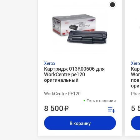
Xerox
Xero
Картридж 013R00606 для
Кар
WorkCentre pe120
Wor
оригинальный
пов
ори
WorkCentre PE120
Phas
Есть в наличии
8 500 ₽
5 
В корзину