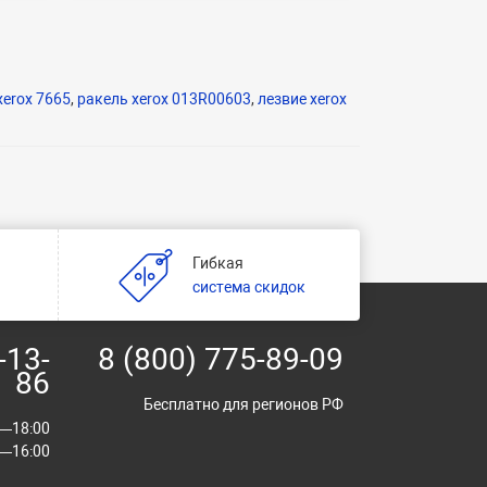
xerox 7665
,
ракель xerox 013R00603
,
лезвие xerox
Гибкая
и
система скидок
-13-
8 (800) 775-89-09
86
Бесплатно для регионов РФ
00—18:00
00—16:00