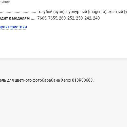
аличии
голубой (cyan), пурпурный (magenta), желтый (y
одит к моделям
7665, 7655, 260, 252, 250, 242, 240
арактеристики
ель для цветного фотобарабана Xerox 013R00603.