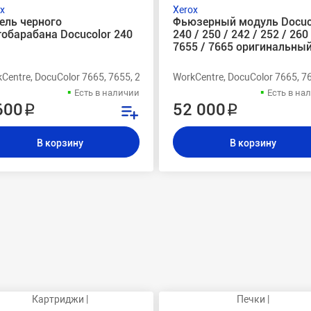
x
Xerox
ель черного
Фьюзерный модуль Docuc
обарабана Docucolor 240
240 / 250 / 242 / 252 / 26
7655 / 7665 оригинальны
, 242, 240
Centre, DocuColor 7665, 7655, 260, 252, 250, 242, 240
WorkCentre, DocuColor 7665, 76
Есть в наличии
Есть в на
600 ₽
52 000 ₽
В корзину
В корзину
Картриджи |
Печки |