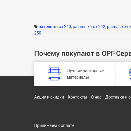
ракель xerox 240
,
ракель xerox 242
,
ракель xero
250
Почему покупают в ОРГ-Сер
Лучшие расходные
материалы
Акции и скидки
Контакты
О нас
Доставка и 
Принимаем к оплате