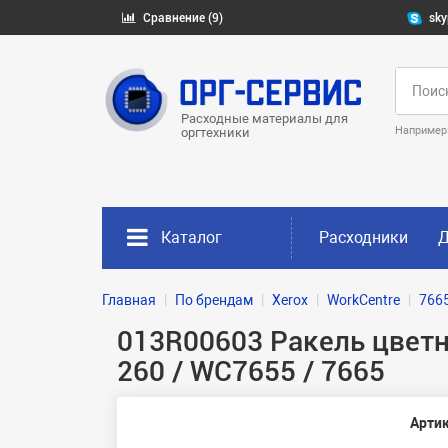
Сравнение (9)
sky
Расходные материалы для
Например
оргтехники
Каталог
Расходники
Д
Главная
По брендам
Xerox
WorkCentre
766
013R00603 Ракель цветно
260 / WC7655 / 7665
Артик