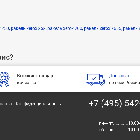
x 250
,
ракель xerox 252
,
ракель xerox 260
,
ракель xerox 7655
,
ракель 
вис?
Высокие стандарты
Доставка
качества
по всей Росси
+7 (495) 542
оплата
Конфиденциальность
пн—пт............10:
сб—вс............10: