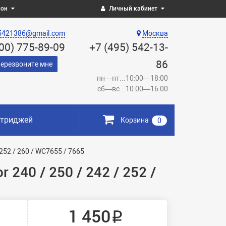
ион
Личный кабинет
5421386@gmail.com
Москва
800) 775-89-09
+7 (495) 542-13-
86
ерезвоните мне
пн—пт...10:00—18:00
сб—вс...10:00—16:00
ртриджей
Корзина
0
252 / 260 / WC7655 / 7665
240 / 250 / 242 / 252 /
1 450 ₽