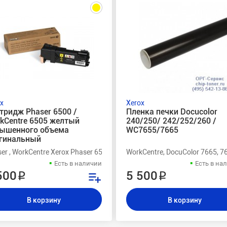
x
Xerox
тридж Phaser 6500 /
Пленка печки Docucolor
kCentre 6505 желтый
240/250/ 242/252/260 /
ышенного объема
WC7655/7665
гинальный
er , WorkCentre Xerox Phaser 6500, Xerox Phaser 6500V, Xerox WorkCe
WorkCentre, DocuColor 7665, 76
Есть в наличии
Есть в на
500 ₽
5 500 ₽
В корзину
В корзину