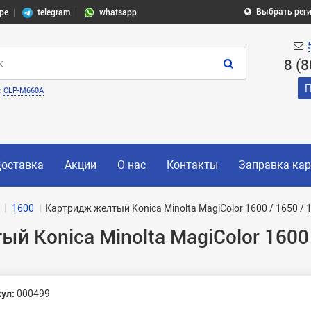
Выбрать рег
pe
telegram
whatsapp
8 (
П
:
CLP-M660A
оставка
Акции
О нас
Контакты
Заправка ка
1600
Картридж желтый Konica Minolta MagiColor 1600 / 1650 /
 Konica Minolta MagiColor 1600 /
ул:
000499