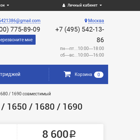
ион
Личный кабинет
5421386@gmail.com
Москва
800) 775-89-09
+7 (495) 542-13-
86
ерезвоните мне
пн—пт...10:00—18:00
сб—вс...10:00—16:00
ртриджей
Корзина
0
 1680 / 1690 совместимый
 1650 / 1680 / 1690
8 600 ₽