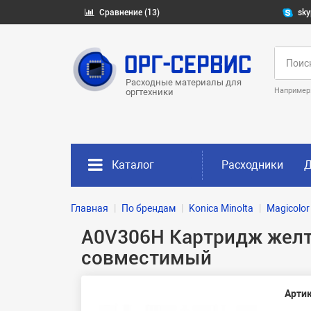
Сравнение (13)
sky
Расходные материалы для
Например
оргтехники
Каталог
Расходники
Д
Главная
По брендам
Konica Minolta
Magicolor
A0V306H Картридж желтый
совместимый
Артик