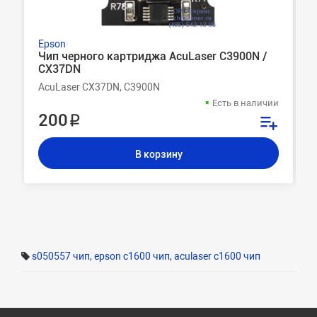
Epson
Чип черного картриджа AcuLaser C3900N /
CX37DN
AcuLaser CX37DN, C3900N
Есть в наличии
200 ₽
В корзину
s050557 чип
,
epson c1600 чип
,
aculaser c1600 чип