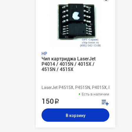
HP
Чип картриджа LaserJet
P4014 / 4015N / 4015X /
4515N / 4515X
LaserJet P4515X, P4515N, P4015X, P4015N, P4
Есть в наличии
150 ₽
В корзину