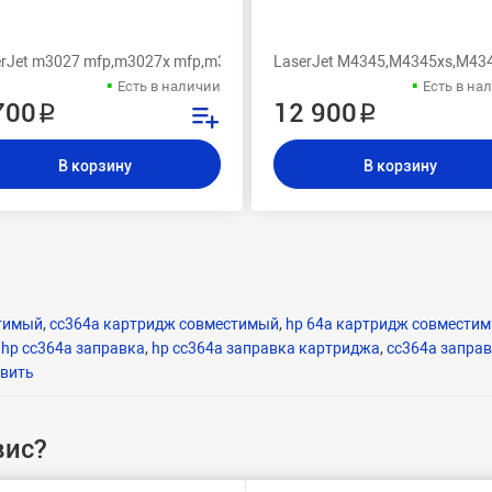
l, 4350, 4350n, 4350tn, 4350dtn, 4350dtnsl
erJet m3027 mfp,m3027x mfp,m3035 mfp,m3035xs mfp,p3005,p3005d,
LaserJet M4345,M4345xs,M43
Есть в наличии
Есть в на
700 ₽
12 900 ₽
В корзину
В корзину
стимый
,
cc364a картридж совместимый
,
hp 64a картридж совмести
,
hp cc364a заправка
,
hp cc364a заправка картриджа
,
cc364a заправ
авить
вис?