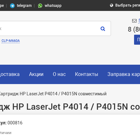
Выбрать рег
pe
telegram
whatsapp
8 (
П
:
CLP-M660A
оставка
Акции
О нас
Контакты
Заправка ка
Картридж HP LaserJet P4014 / P4015N совместимый
дж HP LaserJet P4014 / P4015N 
ул:
000816
аличии