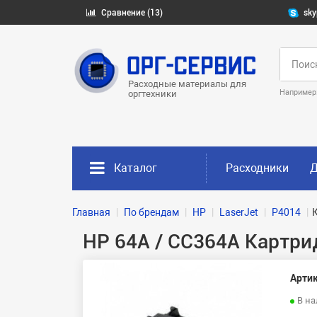
Сравнение (13)
sky
Расходные материалы для
Например
оргтехники
Каталог
Расходники
Д
Главная
По брендам
HP
LaserJet
P4014
HP 64A / CC364A Картри
Артик
В н