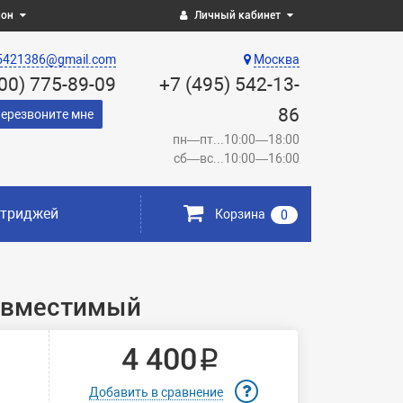
ион
Личный кабинет
5421386@gmail.com
Москва
800) 775-89-09
+7 (495) 542-13-
86
ерезвоните мне
пн—пт...10:00—18:00
сб—вс...10:00—16:00
ртриджей
Корзина
0
совместимый
4 400 ₽
Добавить в сравнение