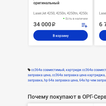
оригинальный
LaserJet 4250, 4250n, 4250tn, 4250dtn, 4250dtns
Las
Есть в наличии
34 000 ₽
6 
В корзину
cc364a совместимый
,
картридж cc364a совме
заправка цена
,
cc364a заправка цена картриджа
заправка
,
hp 64a заправка цена
,
64a hp чем запр
Почему покупают в ОРГ-Сер