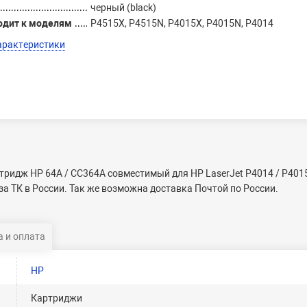
черный (black)
одит к моделям
P4515X, P4515N, P4015X, P4015N, P4014
арактеристики
тридж HP 64A / CC364A совместимый для HP LaserJet P4014 / P401
а ТК в России. Так же возможна доставка Почтой по России.
 и оплата
HP
Картриджи