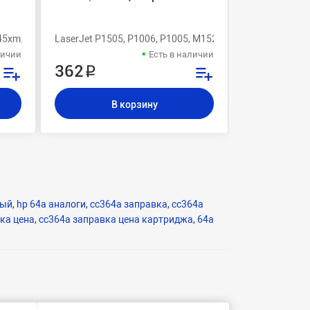
4350dtn, 43
оригиналь
p3005dn,p3005n,p3005x
45xm,4345,4345x,4345xs,4345xm
LaserJet P1505, P1006, P1005, M1522n, M1120n
LaserJet Lase
личии
Есть в наличии
362 ₽
21 000 
В корзину
В
мый
,
hp 64a аналоги
,
cc364a заправка
,
cc364a
ка цена
,
cc364a заправка цена картриджа
,
64a