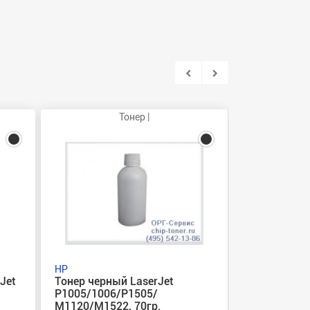
Тонер |
Ка
HP
HP
Jet
Тонер черный LaserJet
Картридж ч
P1005/1006/P1505/
4250, 4250n,
M1120/M1522, 70гр.
4250dtnsl, 4