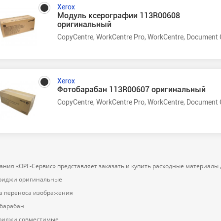
Xerox
Модуль ксерографии 113R00608
оригинальный
CopyCentre, WorkCentre Pro, WorkCentre, Document 
Xerox
Фотобарабан 113R00607 оригинальный
CopyCentre, WorkCentre Pro, WorkCentre, Document 
ания «ОРГ-Cервис» представляет заказать и купить расходные материалы д
риджи оригинальные
а переноса изображения
барабан
риджи совместимые