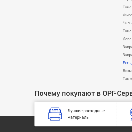
Тоне
Фьюз
Чипы
Тоне
Деве
Запр
Запр
Есть
Возм
Так 
Почему покупают в ОРГ-Сер
Лучшие расходные
материалы