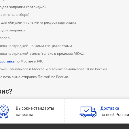
р для заправки картриджей
ер (печь в сборе)
 для обнуления счетчика ресурса картриджа
р для заправки
лопер
авка картриджей нашими специалистами
авка картриджей выезд (только в пределах МКАД)
 доставка
по Москве и РФ.
ожен самовывоз в Москве и в точках самовывоза ТК по России.
же возможна отправка Почтой по России.
вис?
Высокие стандарты
Доставка
качества
по всей Росси