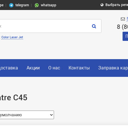
Выбрать рег
pe
telegram
whatsapp
8 (
П
:
Color Laser Jet
оставка
Акции
О нас
Контакты
Заправка ка
tre C45