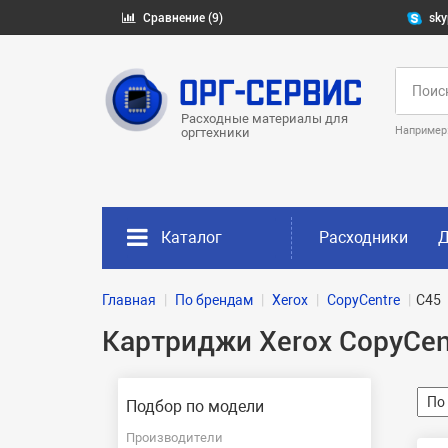
Сравнение (9)
sky
Расходные материалы для
Например
оргтехники
Каталог
Расходники
Д
Главная
По брендам
Xerox
CopyCentre
C45
Картриджи Xerox CopyCen
Подбор по модели
Производители