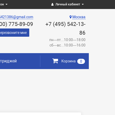
ион
Личный кабинет
5421386@gmail.com
Москва
800) 775-89-09
+7 (495) 542-13-
86
ерезвоните мне
пн—пт...10:00—18:00
сб—вс...10:00—16:00
ртриджей
Корзина
0