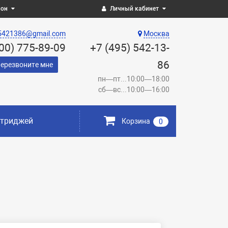
ион
Личный кабинет
5421386@gmail.com
Москва
800) 775-89-09
+7 (495) 542-13-
86
ерезвоните мне
пн—пт...10:00—18:00
сб—вс...10:00—16:00
ртриджей
Корзина
0