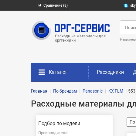
Сравнение (8)
sky
Расходные материалы для
Например
оргтехники
Каталог
Расходники
Д
Главная
По брендам
Panasonic
KX FLM
553
Расходные материалы дл
Подбор по модели
Производители