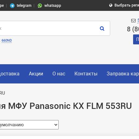
Выбрать рег
pe
telegram
whatsapp
8 (
П
:
660ND
оставка
Акции
О нас
Контакты
Заправка ка
RU
я МФУ Panasonic KX FLM 553RU