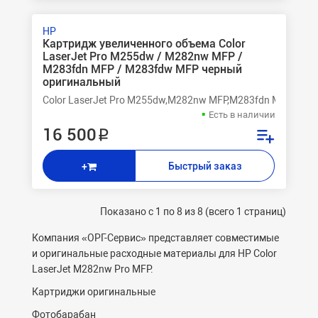
HP
Картридж увеличенного объема Color
LaserJet Pro M255dw / M282nw MFP /
M283fdn MFP / M283fdw MFP черный
оригинальный
Color LaserJet Pro M255dw,M282nw MFP,M283fdn MFP,M28
Есть в наличии
16 500 ₽
Быстрый заказ
+
Показано с 1 по 8 из 8 (всего 1 страниц)
Компания «ОРГ-Cервис» представляет совместимые
и оригинальные расходные материалы для HP Color
LaserJet M282nw Pro MFP.
Картриджи оригинальные
Фотобарабан