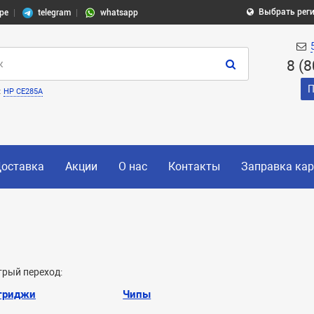
Выбрать рег
pe
telegram
whatsapp
8 (
П
:
HP CE285A
оставка
Акции
О нас
Контакты
Заправка ка
рый переход:
триджи
Чипы