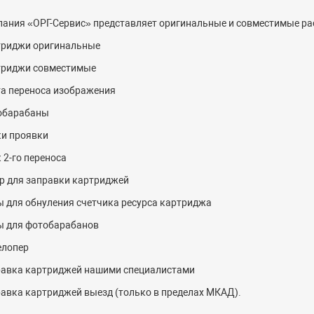
ания «ОРГ-
C
ервис» представляет оригинальные и совместимые ра
триджи оригинальные
триджи совместимые
а переноса изображения
обарабаны
и проявки
 2-го переноса
р для заправки картриджей
 для обнуления счетчика ресурса картриджа
ы для фотобарабанов
елопер
авка картриджей нашими специалистами
авка картриджей выезд (только в пределах МКАД).