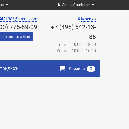
ион
Личный кабинет
5421386@gmail.com
Москва
800) 775-89-09
+7 (495) 542-13-
86
ерезвоните мне
пн—пт...10:00—18:00
сб—вс...10:00—16:00
ртриджей
Корзина
0