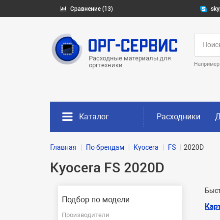
Сравнение (13)
sky
Расходные материалы для
Например
оргтехники
Каталог
Расходники
Д
Главная
По брендам
Kyocera
FS
2020D
Kyocera FS 2020D
Быст
Подбор по модели
Кар
Производители