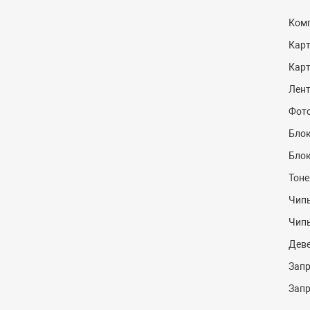
Комп
Кар
Кар
Лент
Фот
Блок
Блок
Тоне
Чипы
Чип
Дев
Запр
Запр