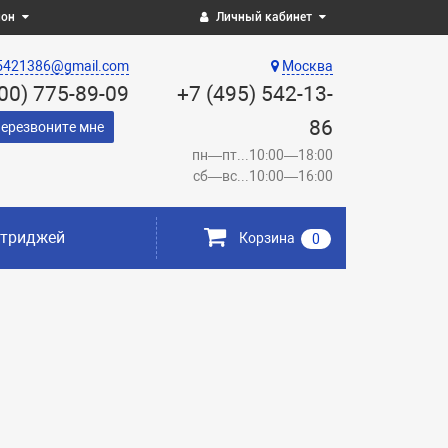
ион
Личный кабинет
5421386@gmail.com
Москва
800) 775-89-09
+7 (495) 542-13-
86
ерезвоните мне
пн—пт...10:00—18:00
сб—вс...10:00—16:00
ртриджей
Корзина
0