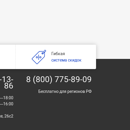
Гибкая
и
система скидок
-13-
8 (800) 775-89-09
86
Бесплатно для регионов РФ
00—18:00
00—16:00
е, 26с2