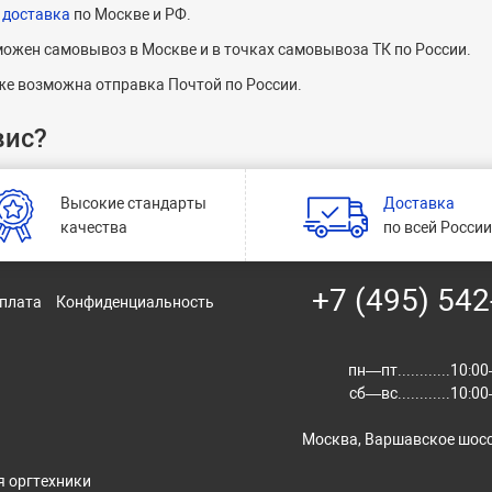
 доставка
по Москве и РФ.
ожен самовывоз в Москве и в точках самовывоза ТК по России.
же возможна отправка Почтой по России.
вис?
Высокие стандарты
Доставка
качества
по всей Росси
+7 (495) 542
оплата
Конфиденциальность
пн—пт............10:
сб—вс............10:
Москва, Варшавское шосс
я оргтехники