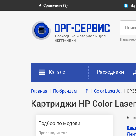
Сравнение (9)
sky
Расходные материалы для
Например
оргтехники
Каталог
Расходники
Д
Главная
По брендам
HP
Color LaserJet
CP3
Картриджи HP Color Lase
Быст
Подбор по модели
Кар
Производители
Лен