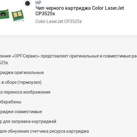
HP
Чип черного картриджа Color LaserJet
CP3525x
Color LaserJet CP3525x
ания «ОРГ-Cервис» представляет оригинальные и совместимые рас
25x.
триджи оригинальные
 в сборе (термоузел)
а переноса изображения
обарабаны
триджи совместимые
р для заправки картриджей
для обнуления счетчика ресурса картриджа