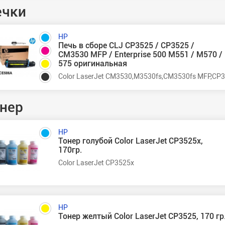
ечки
HP
Печь в сборе CLJ CP3525 / CP3525 /
CM3530 MFP / Enterprise 500 M551 / M570 /
575 оригинальная
Color LaserJet CM3530,M3530fs,CM3530fs MFP,CP352
нер
HP
Тонер голубой Color LaserJet CP3525x,
170гр.
Color LaserJet CP3525x
HP
Тонер желтый Color LaserJet CP3525, 170 гр