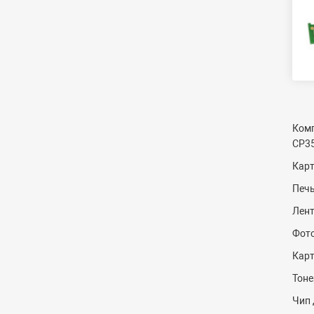
Комп
CP35
Кар
Печь
Лент
Фот
Кар
Тоне
Чип 