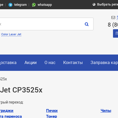
Выбрать рег
pe
telegram
whatsapp
8 (
П
:
Color Laser Jet
оставка
Акции
О нас
Контакты
Заправка ка
525x
rJet CP3525x
рый переход:
триджи
Печки
Чипы
та переноса
Тонер