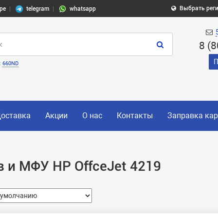
Выбрать рег
pe
telegram
whatsapp
8 (
П
:
660ND
оставка
Акции
О нас
Контакты
Заправка ка
 и МФУ HP OffceJet 4219