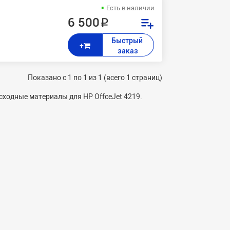
Есть в наличии
6 500 ₽
, 1311, 1219, 1217, 1215, 1213, 1210, 5610, 5605, 4252, 4219, 4215, 421
Быстрый 
+
заказ
Показано с 1 по 1 из 1 (всего 1 страниц)
ходные материалы для HP OffceJet 4219.