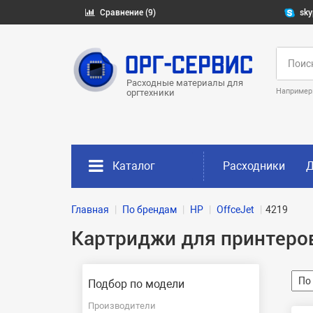
Сравнение (9)
sky
Расходные материалы для
Например
оргтехники
Каталог
Расходники
Д
Главная
По брендам
HP
OffceJet
4219
Картриджи для принтеров
Подбор по модели
Производители