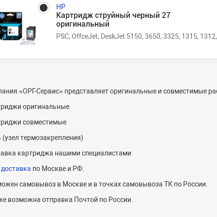
HP
Картридж струйный черный 27
оригинальный
PSC, OffceJet, DeskJet 5150, 3650, 3325, 1315, 1312
ания «ОРГ-Cервис» представляет оригинальные и совместимые рас
триджи оригинальные
триджи совместимые
 (узел термозакрепления)
авка картриджа нашими специалистами
 доставка
по Москве и РФ.
ожен самовывоз в Москве и в точках самовывоза ТК по России.
же возможна отправка Почтой по России.