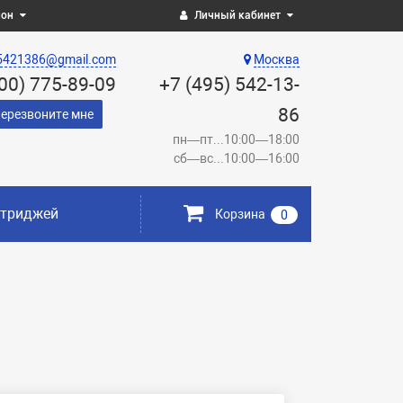
ион
Личный кабинет
5421386@gmail.com
Москва
800) 775-89-09
+7 (495) 542-13-
86
ерезвоните мне
пн—пт...10:00—18:00
сб—вс...10:00—16:00
ртриджей
Корзина
0