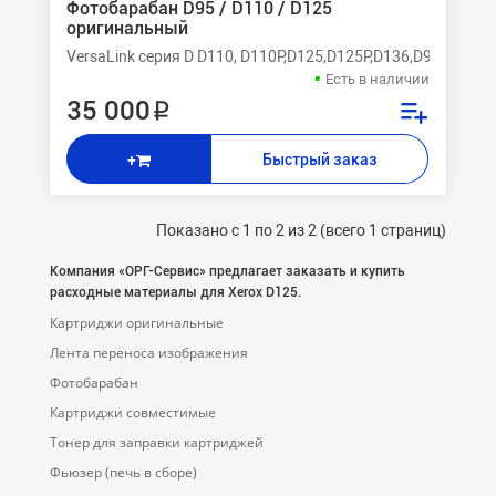
Фотобарабан D95 / D110 / D125
оригинальный
VersaLink серия D D110, D110P,D125,D125P,D136,D95,D95A
Есть в наличии
35 000 ₽
Быстрый заказ
+
Показано с 1 по 2 из 2 (всего 1 страниц)
Компания «ОРГ-Cервис» предлагает заказать и купить
расходные материалы для Xerox D125.
Картриджи оригинальные
Лента переноса изображения
Фотобарабан
Картриджи совместимые
Тонер для заправки картриджей
Фьюзер (печь в сборе)