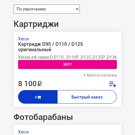
Картриджи
Xerox
Картридж D95 / D110 / D125
оригинальный
VersaLink серия D D110 , D110P ,D125 ,D125P ,D136 ,D95 , D
ХИТ!
Мало в наличии
8 100 ₽
Быстрый заказ
+
Фотобарабаны
Xerox