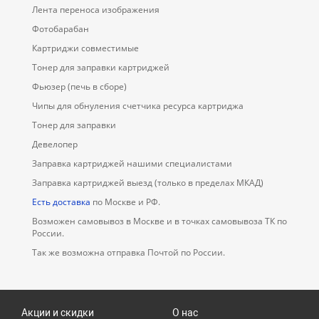
Лента переноса изображения
Фотобарабан
Картриджи совместимые
Тонер для заправки картриджей
Фьюзер (печь в сборе)
Чипы для обнуления счетчика ресурса картриджа
Тонер для заправки
Девелопер
Заправка картриджей нашими специалистами
Заправка картриджей выезд (только в пределах МКАД)
Есть доставка
по Москве и РФ.
Возможен самовывоз в Москве и в точках самовывоза ТК по
России.
Так же возможна отправка Почтой по России.
Акции и скидки
О нас