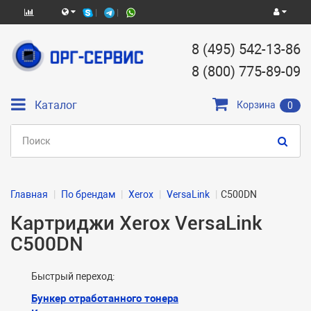
8 (495) 542-13-86
8 (800) 775-89-09
Каталог
Корзина
0
Главная
По брендам
Xerox
VersaLink
C500DN
Картриджи Xerox VersaLink
C500DN
Быстрый переход:
Бункер отработанного тонера