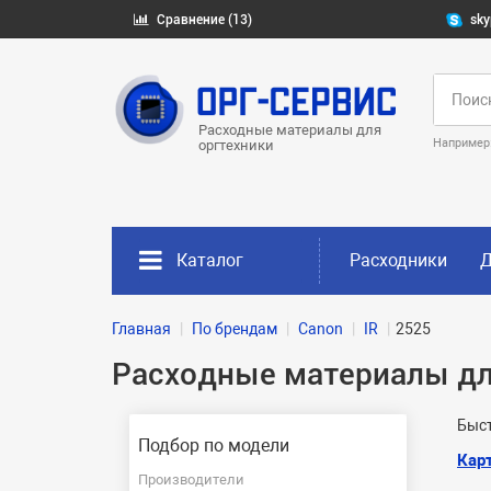
Сравнение (13)
sky
Расходные материалы для
Например
оргтехники
Каталог
Расходники
Д
Главная
По брендам
Canon
IR
2525
Расходные материалы дл
Быст
Подбор по модели
Кар
Производители