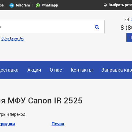
Выбрать рег
pe
telegram
whatsapp
8 (
П
:
Color Laser Jet
оставка
Акции
О нас
Контакты
Заправка ка
я МФУ Canon IR 2525
рый переход:
триджи
Печка