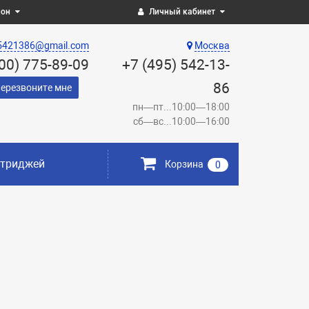
ион
Личный кабинет
5421386@gmail.com
Москва
800) 775-89-09
+7 (495) 542-13-
86
ерезвоните мне
пн—пт...10:00—18:00
сб—вс...10:00—16:00
ртриджей
Корзина
0