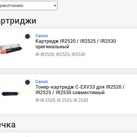
артриджи
Canon
Картридж IR2520 / IR2525 / IR2530
оригинальный
IR IR2520, IR2525, IR2530
Canon
Тонер-картридж C-EXV33 для IR2520 /
IR2525 / IR2530 совместимый
IR IR 2520, IR 2525, IR 2530
ечка