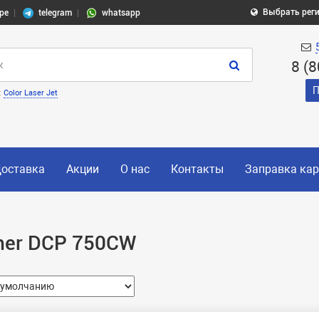
Выбрать рег
pe
telegram
whatsapp
8 (
П
:
Color Laser Jet
оставка
Акции
О нас
Контакты
Заправка ка
her DCP 750CW