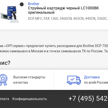
Brother
Струйный картридж черный LC1000BK
оригинальный
DCP, MFC, FAX 1360, 5460CN, 465CN, 440CN, 3360C,
а «ОРГ-сервис» предлагает купить
расходники для Brother DCP 75
ожен самовывоз в Москве и в точках самовывоза ТК по России. Та
вис?
Высокие стандарты
Доставка
качества
по всей Росси
+7 (495) 542
оплата
Конфиденциальность