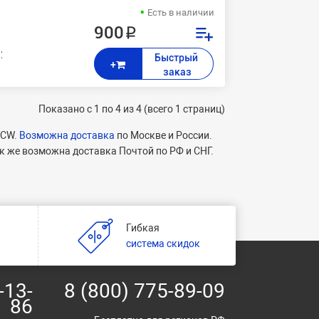
Есть в наличии
900 ₽
 240C, 1560, 1460, 1355, 750CW, 770CW, 560CN, 540CN, 353C, 357C, 
Быстрый 
+
заказ
Показано с 1 по 4 из 4 (всего 1 страниц)
0CW.
Возможна доставка
по Москве и России.
к же возможна доставка Почтой по РФ и СНГ.
Гибкая
и
система скидок
-13-
8 (800) 775-89-09
86