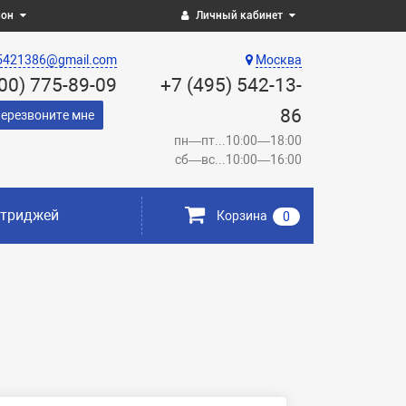
ион
Личный кабинет
5421386@gmail.com
Москва
800) 775-89-09
+7 (495) 542-13-
86
ерезвоните мне
пн—пт...10:00—18:00
сб—вс...10:00—16:00
ртриджей
Корзина
0