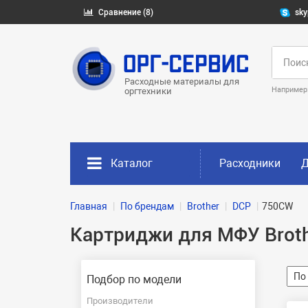
Сравнение (8)
sky
Расходные материалы для
Например
оргтехники
Каталог
Расходники
Д
Главная
По брендам
Brother
DCP
750CW
Картриджи для МФУ Brot
Подбор по модели
Производители