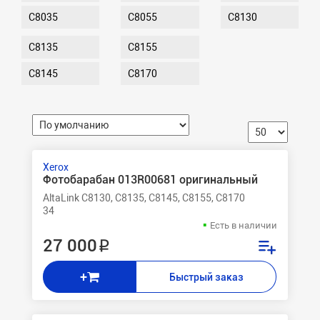
C8035
C8055
C8130
C8135
C8155
C8145
C8170
Xerox
Фотобарабан 013R00681 оригинальный
AltaLink С8130, С8135, С8145, С8155, С8170
34
Есть в наличии
27 000 ₽
+
Быстрый заказ