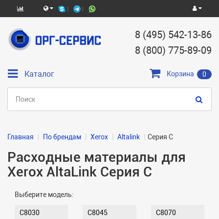
8 (495) 542-13-86
8 (800) 775-89-09
Каталог
Корзина
0
Главная
По брендам
Xerox
Altalink
Серия C
Расходные материалы для
Xerox AltaLink Серия C
Выберите модель:
C8030
C8045
C8070