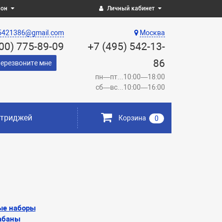
ион
Личный кабинет
5421386@gmail.com
Москва
800) 775-89-09
+7 (495) 542-13-
86
ерезвоните мне
пн—пт...10:00—18:00
сб—вс...10:00—16:00
ртриджей
Корзина
0
ые наборы
абаны