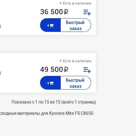
Есть в наличии
36 500 ₽
Быстрый 
+
ta FSС 8600,8600DN,8650,8650DN
заказ
Есть в наличии
49 500 ₽
ta FSС 8600,8600DN,8650,8650DN
Быстрый 
+
заказ
Показано с 1 по 15 из 15 (всего 1 страниц)
ходные материалы для Kyocera Mita FS C8650.