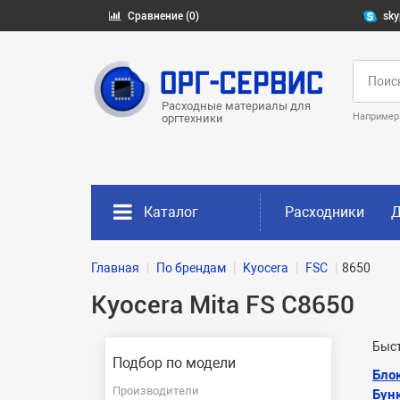
Сравнение (0)
sky
Расходные материалы для
Например
оргтехники
Каталог
Расходники
Д
Главная
По брендам
Kyocera
FSC
8650
Kyocera Mita FS C8650
Быст
Подбор по модели
Бло
Производители
Бун