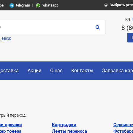
Выбрать рег
pe
telegram
whatsapp
8 (
П
:
660ND
оставка
Акции
О нас
Контакты
Заправка ка
рый переход:
ки проявки
Картриджи
Сервисн
кер тонера
Ленты переноса
Фотобар