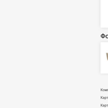
Ф
Комп
Кар
Кар