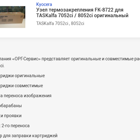
Kyocera
Узел термозакрепления FK-8722 для
TASKalfa 7052ci / 8052ci оригинальный
TASKalfa 7052ci , 8052ci
ания «ОРГ-
C
ервис» представляет оригинальные и совместимые ра
ci.
триджи оригинальные
триджи совместимые
а переноса изображения
обарабаны
и проявки
 2-го переноса
р для заправки картриджей