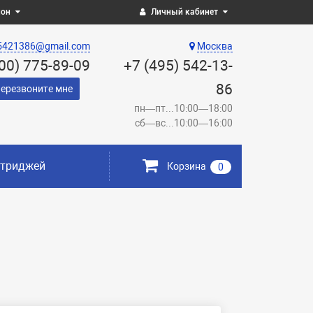
ион
Личный кабинет
5421386@gmail.com
Москва
800) 775-89-09
+7 (495) 542-13-
86
ерезвоните мне
пн—пт...10:00—18:00
сб—вс...10:00—16:00
ртриджей
Корзина
0