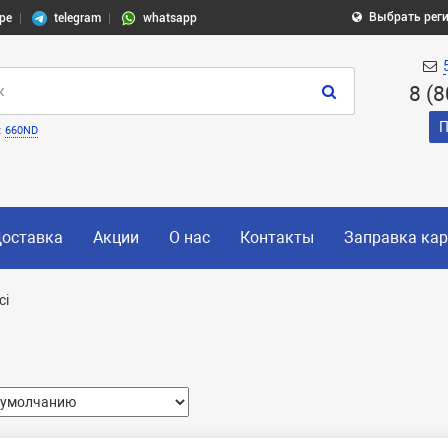
Выбрать рег
pe
telegram
whatsapp
8 (
П
:
660ND
оставка
Акции
О нас
Контакты
Заправка ка
ci