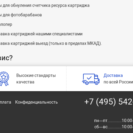
 для обнуления счетчика ресурса картриджа
ы для фотобарабанов
елопер
авка картриджей нашими специалистами
авка картриджей выезд (только в пределах МКАД).
вис?
Высокие стандарты
Доставка
качества
по всей Росси
+7 (495) 542
оплата
Конфиденциальность
пн—пт............10:
сб—вс............10: