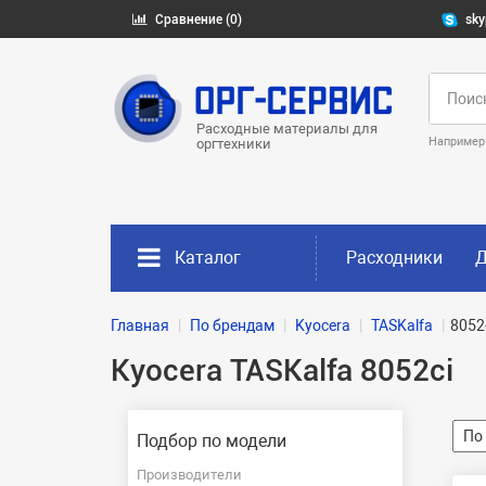
Сравнение (0)
sky
Расходные материалы для
Например
оргтехники
Каталог
Расходники
Д
Главная
По брендам
Kyocera
TASKalfa
8052
Kyocera TASKalfa 8052ci
Подбор по модели
Производители